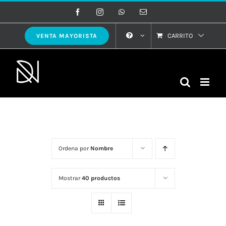
Saltar
Facebook
Instagram
WhatsApp
Correo
electrónico
al
contenido
CARRITO
VENTA MAYORISTA
Ordena por
Nombre
Mostrar
40 productos