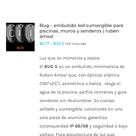
bug – embutido led sumergible para
piscinas, muros y senderos | ruben
amsel
ESTE
PRODUCTO
Rango
$
277
-
$
323
IVA incluido
TIENE
de
MÚLTIPLES
Luz que se mimetiza y realza.
VARIANTES.
precios:
LAS
El
BUG S
es un embutido minimalista de
desde
OPCIONES
Ruben Amsel que, con ópticas elíptica
SE
$277
PUEDEN
(150°×25°), asimétrica o baliza, rasga el
hasta
ELEGIR
agua de la piscina, perfila ventanas y guía
EN
$323
LA
senderos sin deslumbrar. Su cuerpo
PÁGINA
DE
sellado y sumergible, construido en una
PRODUCTO
sola pieza de aluminio, garantiza
estanqueidad
IP 66/68
y seguridad a bajo
voltaje. Pura arquitectura de luz que