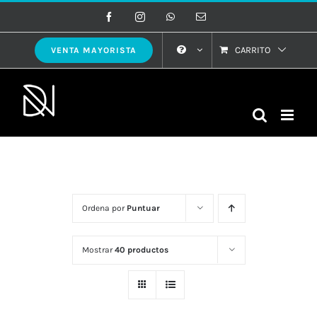
Saltar
Facebook
Instagram
WhatsApp
Correo
electrónico
al
contenido
CARRITO
VENTA MAYORISTA
Ordena por
Puntuar
Mostrar
40 productos