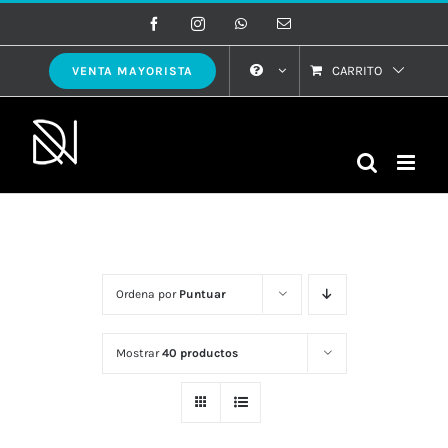
Saltar
Facebook
Instagram
WhatsApp
Correo
electrónico
al
contenido
CARRITO
VENTA MAYORISTA
Ordena por
Puntuar
Mostrar
40 productos