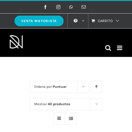
Saltar
Facebook
Instagram
WhatsApp
Correo
electrónico
al
contenido
CARRITO
VENTA MAYORISTA
Ordena por
Puntuar
Mostrar
40 productos