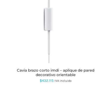
ESTE
PRODUCTO
TIENE
MÚLTIPLES
VARIANTES.
LAS
OPCIONES
SE
PUEDEN
ELEGIR
EN
LA
PÁGINA
DE
PRODUCTO
cavia brazo corto imdi – aplique de pared
decorativo orientable
$
432.115
IVA incluido