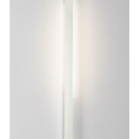
ESTE
PRODUCTO
TIENE
MÚLTIPLES
VARIANTES.
LAS
OPCIONES
SE
PUEDEN
ELEGIR
EN
LA