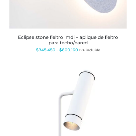
OPCIONES
SE
PUEDEN
ELEGIR
EN
LA
PÁGINA
eclipse stone fieltro imdi – aplique de fieltro
DE
para techo/pared
PRODUCTO
Rango
$
348.480
-
$
600.160
IVA incluido
de
precios:
desde
$348.480
hasta
$600.160