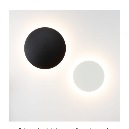
ESTE
PRODUCTO
TIENE
MÚLTIPLES
VARIANTES.
LAS
OPCIONES
SE
PUEDEN
ELEGIR
EN
LA
PÁGINA