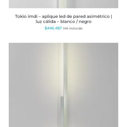
PÁGINA
DE
PRODUCTO
tokio imdi – aplique led de pared asimétrico |
luz cálida – blanco / negro
$
446.487
IVA incluido
ESTE
PRODUCTO
TIENE