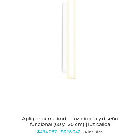
ESTE
PRODUCTO
TIENE
MÚLTIPLES
VARIANTES.
LAS
OPCIONES
SE
PUEDEN
ELEGIR
EN
LA
PÁGINA
DE
PRODUCTO
aplique puma imdi – luz directa y diseño
funcional (60 y 120 cm) | luz cálida
Rango
$
434.087
-
$
625.047
IVA incluido