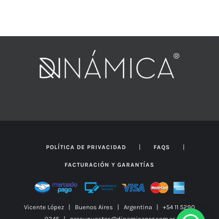
de
precios:
desde
$434.087
hasta
$625.047
|
|
POLÍTICA DE PRIVACIDAD
FAQS
FACTURACIÓN Y GARANTÍAS
Vicente López | Buenos Aires | Argentina | +54 11 5290
0245 | presupuestos@dinamicanrg.com.ar