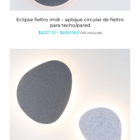
ELEGIR
EN
LA
PÁGINA
eclipse fieltro imdi – aplique circular de fieltro
DE
para techo/pared
PRODUCTO
Rango
$
432.115
-
$
600.160
IVA incluido
de
precios:
desde
$432.115
hasta
$600.160
ESTE
PRODUCTO
TIENE
MÚLTIPLES
VARIANTES.
LAS