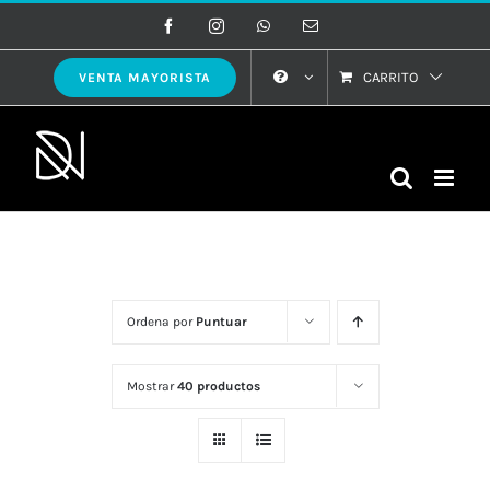
Saltar
Facebook
Instagram
WhatsApp
Correo
electrónico
al
contenido
CARRITO
VENTA MAYORISTA
Ordena por
Puntuar
Mostrar
40 productos