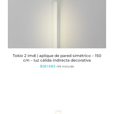
MÚLTIPLES
VARIANTES.
LAS
OPCIONES
SE
PUEDEN
ELEGIR
EN
LA
PÁGINA
DE
PRODUCTO
tokio 2 imdi | aplique de pared simétrico – 150
cm – luz cálida indirecta decorativa
$
561.683
IVA incluido