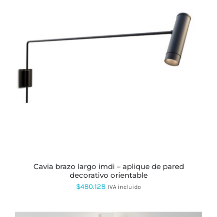
ESTE
PRODUCTO
TIENE
MÚLTIPLES
VARIANTES.
LAS
OPCIONES
SE
PUEDEN
ELEGIR
EN
LA
PÁGINA
cavia brazo largo imdi – aplique de pared
DE
decorativo orientable
PRODUCTO
$
480.128
IVA incluido