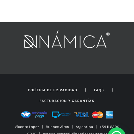
de
precios:
desde
$434.087
hasta
$625.047
|
|
POLÍTICA DE PRIVACIDAD
FAQS
FACTURACIÓN Y GARANTÍAS
Vicente López | Buenos Aires | Argentina | +54 11 5290
0245 | presupuestos@dinamicanrg.com.ar