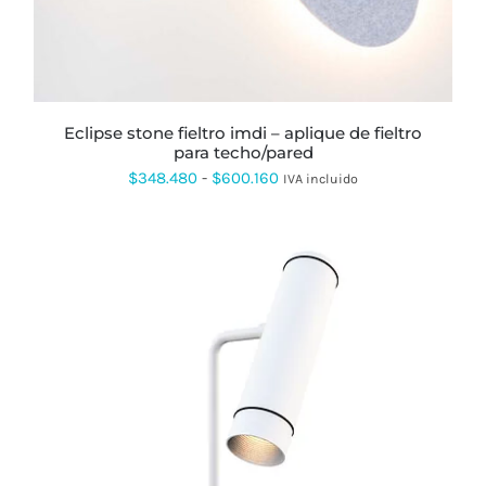
OPCIONES
SE
PUEDEN
ELEGIR
EN
LA
PÁGINA
eclipse stone fieltro imdi – aplique de fieltro
DE
para techo/pared
PRODUCTO
Rango
$
348.480
-
$
600.160
IVA incluido
de
precios:
desde
$348.480
hasta
$600.160