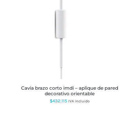
ESTE
PRODUCTO
TIENE
MÚLTIPLES
VARIANTES.
LAS
OPCIONES
SE
PUEDEN
ELEGIR
EN
LA
PÁGINA
DE
PRODUCTO
cavia brazo corto imdi – aplique de pared
decorativo orientable
$
432.115
IVA incluido