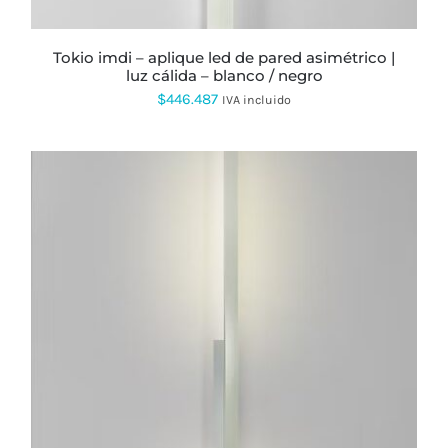
PÁGINA
DE
PRODUCTO
tokio imdi – aplique led de pared asimétrico |
luz cálida – blanco / negro
$
446.487
IVA incluido
ESTE
PRODUCTO
TIENE