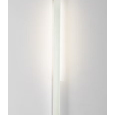
ESTE
PRODUCTO
TIENE
MÚLTIPLES
VARIANTES.
LAS
OPCIONES
SE
PUEDEN
ELEGIR
EN
LA