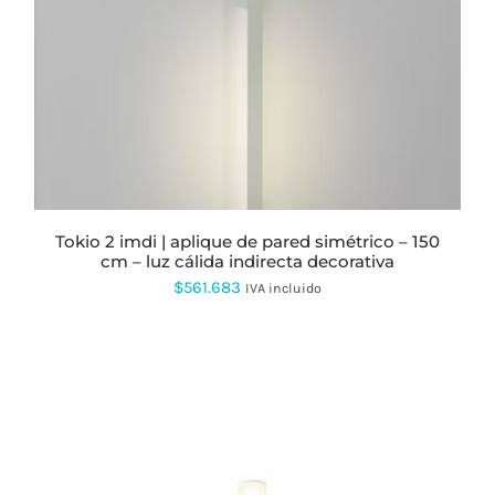
MÚLTIPLES
VARIANTES.
LAS
OPCIONES
SE
PUEDEN
ELEGIR
EN
LA
PÁGINA
DE
PRODUCTO
tokio 2 imdi | aplique de pared simétrico – 150
cm – luz cálida indirecta decorativa
$
561.683
IVA incluido