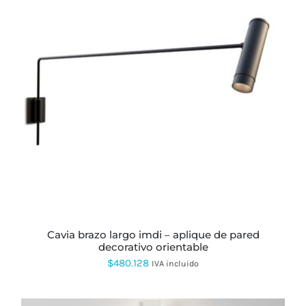
ESTE
PRODUCTO
TIENE
MÚLTIPLES
VARIANTES.
LAS
OPCIONES
SE
PUEDEN
ELEGIR
EN
LA
PÁGINA
cavia brazo largo imdi – aplique de pared
DE
decorativo orientable
PRODUCTO
$
480.128
IVA incluido