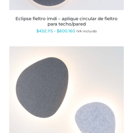
ELEGIR
EN
LA
PÁGINA
eclipse fieltro imdi – aplique circular de fieltro
DE
para techo/pared
PRODUCTO
Rango
$
432.115
-
$
600.160
IVA incluido
de
precios:
desde
$432.115
hasta
$600.160
ESTE
PRODUCTO
TIENE
MÚLTIPLES
VARIANTES.
LAS