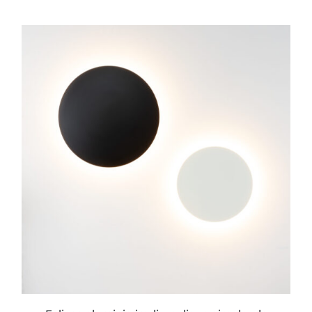
ESTE
PRODUCTO
TIENE
MÚLTIPLES
VARIANTES.
LAS
OPCIONES
SE
PUEDEN
ELEGIR
EN
LA
PÁGINA