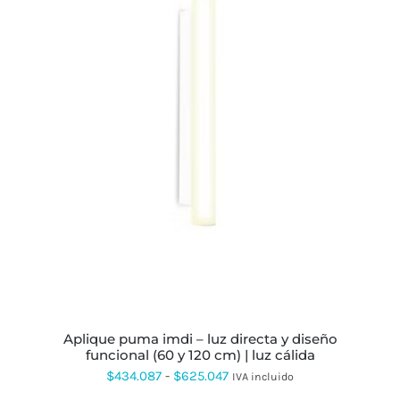
ESTE
PRODUCTO
TIENE
MÚLTIPLES
VARIANTES.
LAS
OPCIONES
SE
PUEDEN
ELEGIR
EN
LA
PÁGINA
DE
PRODUCTO
aplique puma imdi – luz directa y diseño
funcional (60 y 120 cm) | luz cálida
Rango
$
434.087
-
$
625.047
IVA incluido