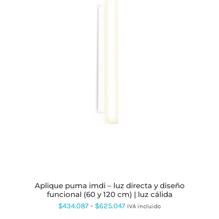
ESTE
PRODUCTO
TIENE
MÚLTIPLES
VARIANTES.
LAS
OPCIONES
SE
PUEDEN
ELEGIR
EN
LA
PÁGINA
DE
PRODUCTO
aplique puma imdi – luz directa y diseño
funcional (60 y 120 cm) | luz cálida
Rango
$
434.087
-
$
625.047
IVA incluido