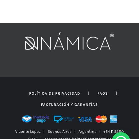
de
precios:
desde
$434.087
hasta
$625.047
|
|
POLÍTICA DE PRIVACIDAD
FAQS
FACTURACIÓN Y GARANTÍAS
Vicente López | Buenos Aires | Argentina | +54 11 5290
0245 | presupuestos@dinamicanrg.com.ar