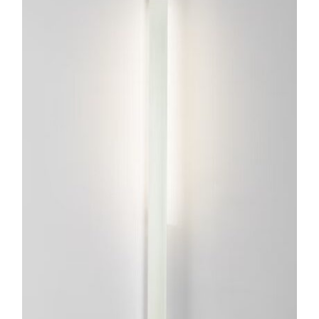
ESTE
PRODUCTO
TIENE
MÚLTIPLES
VARIANTES.
LAS
OPCIONES
SE
PUEDEN
ELEGIR
EN
LA