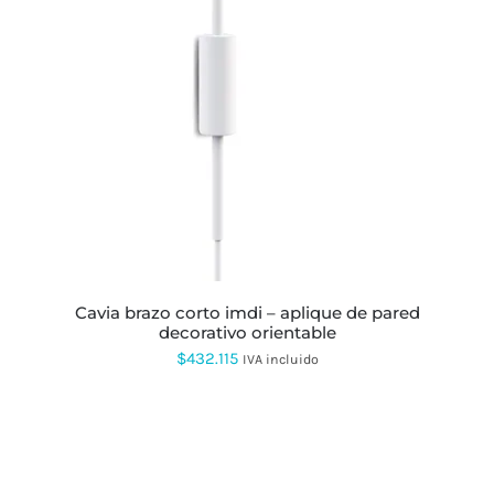
ESTE
PRODUCTO
TIENE
MÚLTIPLES
VARIANTES.
LAS
OPCIONES
SE
PUEDEN
ELEGIR
EN
LA
PÁGINA
DE
PRODUCTO
cavia brazo corto imdi – aplique de pared
decorativo orientable
$
432.115
IVA incluido