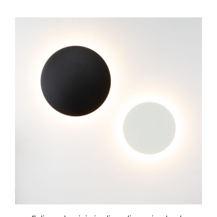
ESTE
PRODUCTO
TIENE
MÚLTIPLES
VARIANTES.
LAS
OPCIONES
SE
PUEDEN
ELEGIR
EN
LA
PÁGINA