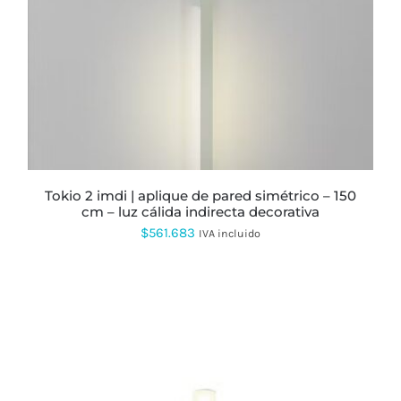
MÚLTIPLES
VARIANTES.
LAS
OPCIONES
SE
PUEDEN
ELEGIR
EN
LA
PÁGINA
DE
PRODUCTO
tokio 2 imdi | aplique de pared simétrico – 150
cm – luz cálida indirecta decorativa
$
561.683
IVA incluido