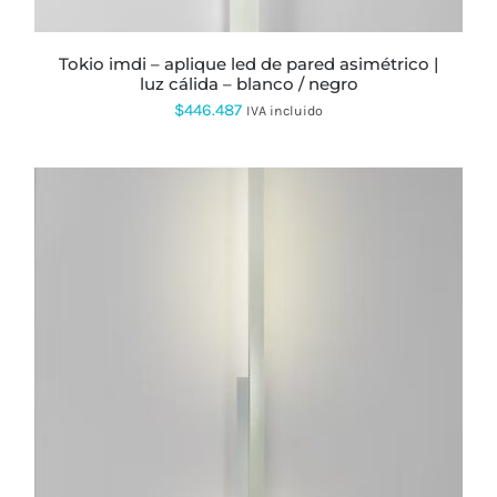
PÁGINA
DE
PRODUCTO
tokio imdi – aplique led de pared asimétrico |
luz cálida – blanco / negro
$
446.487
IVA incluido
ESTE
PRODUCTO
TIENE