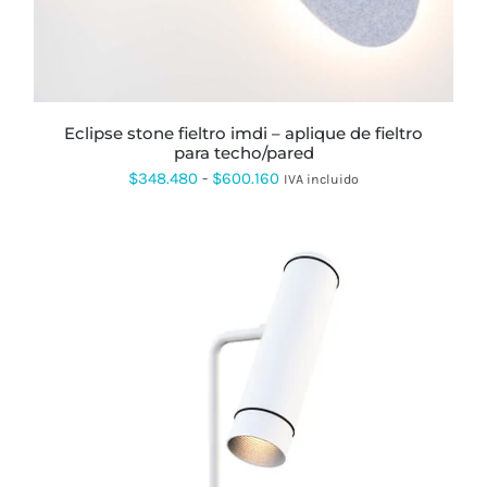
OPCIONES
SE
PUEDEN
ELEGIR
EN
LA
PÁGINA
eclipse stone fieltro imdi – aplique de fieltro
DE
para techo/pared
PRODUCTO
Rango
$
348.480
-
$
600.160
IVA incluido
de
precios:
desde
$348.480
hasta
$600.160