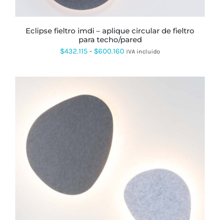
ELEGIR
EN
LA
PÁGINA
eclipse fieltro imdi – aplique circular de fieltro
DE
para techo/pared
PRODUCTO
Rango
$
432.115
-
$
600.160
IVA incluido
de
precios:
desde
$432.115
hasta
$600.160
ESTE
PRODUCTO
TIENE
MÚLTIPLES
VARIANTES.
LAS