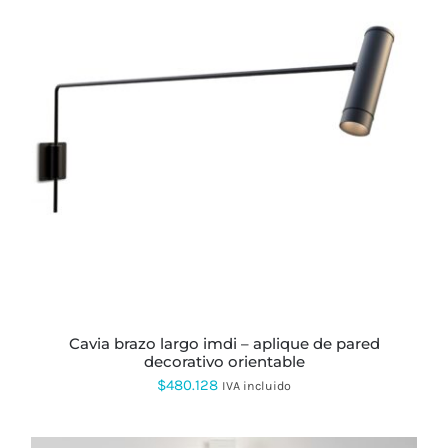
ESTE
PRODUCTO
TIENE
MÚLTIPLES
VARIANTES.
LAS
OPCIONES
SE
PUEDEN
ELEGIR
EN
LA
PÁGINA
cavia brazo largo imdi – aplique de pared
DE
decorativo orientable
PRODUCTO
$
480.128
IVA incluido