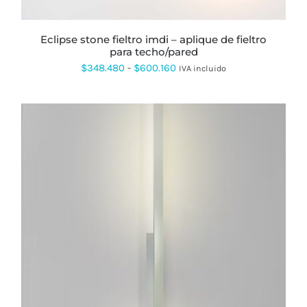
EN
LA
PÁGINA
eclipse stone fieltro imdi – aplique de fieltro
DE
para techo/pared
PRODUCTO
Rango
$
348.480
-
$
600.160
IVA incluido
de
precios:
desde
$348.480
hasta
$600.160
ESTE
PRODUCTO
TIENE