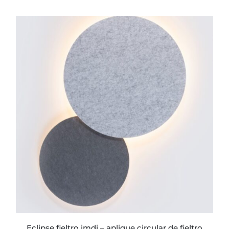
de
precios:
desde
$408.109
hasta
$588.157
ESTE
PRODUCTO
TIENE
MÚLTIPLES
VARIANTES.
LAS
OPCIONES
SE
PUEDEN
ELEGIR
EN
LA
PÁGINA
eclipse fieltro imdi – aplique circular de fieltro