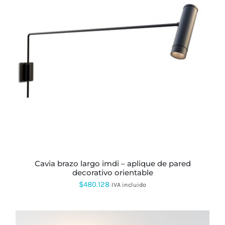
ESTE
PRODUCTO
TIENE
MÚLTIPLES
VARIANTES.
LAS
OPCIONES
SE
PUEDEN
ELEGIR
EN
LA
PÁGINA
cavia brazo largo imdi – aplique de pared
DE
decorativo orientable
PRODUCTO
$
480.128
IVA incluido