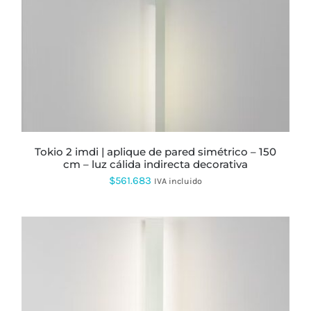
MÚLTIPLES
VARIANTES.
LAS
OPCIONES
SE
PUEDEN
ELEGIR
EN
LA
PÁGINA
DE
PRODUCTO
tokio 2 imdi | aplique de pared simétrico – 150
cm – luz cálida indirecta decorativa
$
561.683
IVA incluido