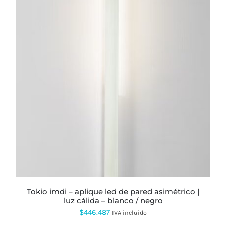
ESTE
PRODUCTO
TIENE
MÚLTIPLES
VARIANTES.
LAS
OPCIONES
SE
PUEDEN
ELEGIR
EN
LA
PÁGINA
DE
PRODUCTO
tokio imdi – aplique led de pared asimétrico |
luz cálida – blanco / negro
$
446.487
IVA incluido