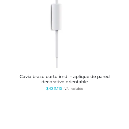
PRODUCTO
TIENE
MÚLTIPLES
VARIANTES.
LAS
OPCIONES
SE
PUEDEN
ELEGIR
EN
LA
PÁGINA
DE
PRODUCTO
cavia brazo corto imdi – aplique de pared
decorativo orientable
$
432.115
IVA incluido