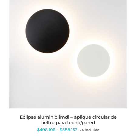
ESTE
PRODUCTO
TIENE
MÚLTIPLES
VARIANTES.
LAS
OPCIONES
SE
PUEDEN
ELEGIR
EN
LA
PÁGINA
eclipse aluminio imdi – aplique circular de
DE
fieltro para techo/pared
PRODUCTO
Rango
$
408.109
-
$
588.157
IVA incluido