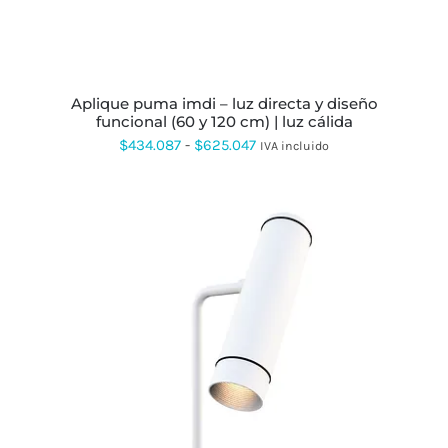
EN
LA
PÁGINA
DE
PRODUCTO
aplique puma imdi – luz directa y diseño
funcional (60 y 120 cm) | luz cálida
Rango
$
434.087
-
$
625.047
IVA incluido
de
precios:
desde
$434.087
hasta
$625.047
ESTE