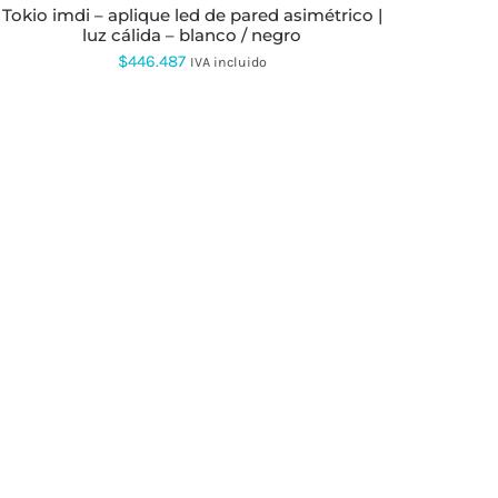
PRODUCTO
tokio imdi – aplique led de pared asimétrico |
luz cálida – blanco / negro
$
446.487
IVA incluido