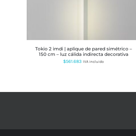
OPCIONES
SE
PUEDEN
ELEGIR
EN
LA
PÁGINA
DE
PRODUCTO
tokio 2 imdi | aplique de pared simétrico –
150 cm – luz cálida indirecta decorativa
$
561.683
IVA incluido