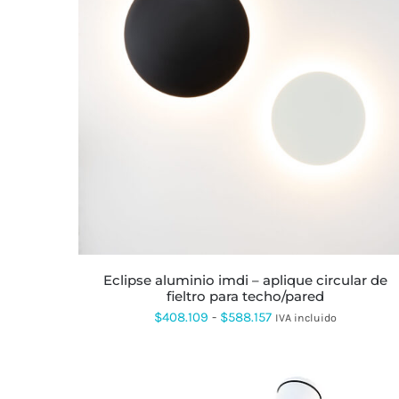
ESTE
PRODUCTO
TIENE
MÚLTIPLES
VARIANTES.
LAS
OPCIONES
SE
PUEDEN
ELEGIR
EN
LA
eclipse aluminio imdi – aplique circular de
PÁGINA
fieltro para techo/pared
DE
PRODUCTO
Rango
$
408.109
-
$
588.157
IVA incluido
de
precios:
desde