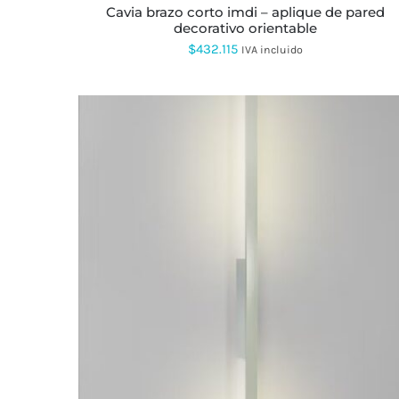
PRODUCTO
cavia brazo corto imdi – aplique de pared
decorativo orientable
$
432.115
IVA incluido
ESTE
PRODUCTO
TIENE
MÚLTIPLES
VARIANTES.
LAS