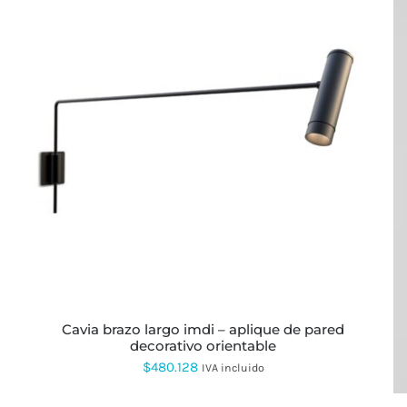
$432.115
hasta
$600.160
ESTE
PRODUCTO
TIENE
MÚLTIPLES
VARIANTES.
LAS
OPCIONES
SE
PUEDEN
ELEGIR
EN
LA
cavia brazo largo imdi – aplique de pared
PÁGINA
decorativo orientable
DE
PRODUCTO
$
480.128
IVA incluido