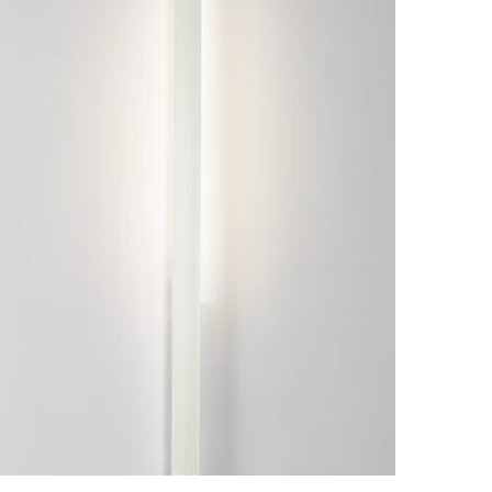
$348.480
hasta
$600.160
ESTE
PRODUCTO
TIENE
MÚLTIPLES
VARIANTES.
LAS
OPCIONES
SE
PUEDEN
ELEGIR
EN
LA
PÁGINA
DE