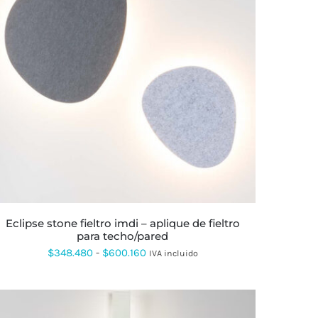
ESTE
PRODUCTO
TIENE
MÚLTIPLES
VARIANTES.
LAS
OPCIONES
SE
PUEDEN
ELEGIR
EN
LA
eclipse stone fieltro imdi – aplique de fieltro
PÁGINA
para techo/pared
DE
PRODUCTO
Rango
$
348.480
-
$
600.160
IVA incluido
de
precios:
desde