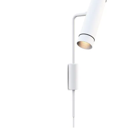
$408.109
hasta
$588.157
ESTE
PRODUCTO
TIENE
MÚLTIPLES
VARIANTES.
LAS
OPCIONES
SE
PUEDEN
ELEGIR
EN
LA
PÁGINA
DE