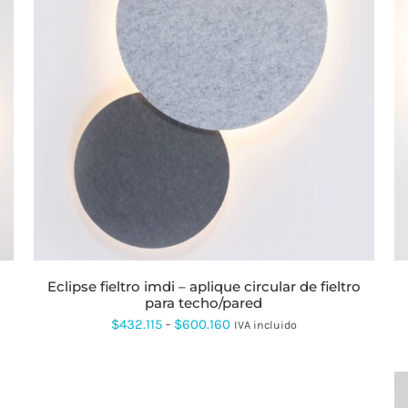
ESTE
PRODUCTO
TIENE
MÚLTIPLES
VARIANTES.
LAS
OPCIONES
SE
PUEDEN
ELEGIR
EN
LA
eclipse fieltro imdi – aplique circular de fieltro
PÁGINA
para techo/pared
DE
PRODUCTO
Rango
$
432.115
-
$
600.160
IVA incluido
de
precios:
desde