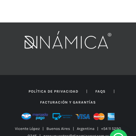
de
precios:
desde
$434.087
hasta
$625.047
|
|
POLÍTICA DE PRIVACIDAD
FAQS
FACTURACIÓN Y GARANTÍAS
Vicente López | Buenos Aires | Argentina | +54 11 5290
0245 | presupuestos@dinamicanrg.com.ar