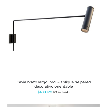
ESTE
PRODUCTO
TIENE
MÚLTIPLES
VARIANTES.
LAS
OPCIONES
SE
PUEDEN
ELEGIR
EN
LA
PÁGINA
cavia brazo largo imdi – aplique de pared
DE
decorativo orientable
PRODUCTO
$
480.128
IVA incluido