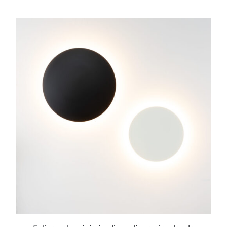
ESTE
PRODUCTO
TIENE
MÚLTIPLES
VARIANTES.
LAS
OPCIONES
SE
PUEDEN
ELEGIR
EN
LA
PÁGINA