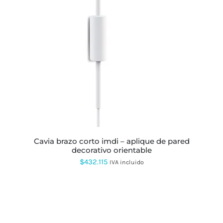
ESTE
PRODUCTO
TIENE
MÚLTIPLES
VARIANTES.
LAS
OPCIONES
SE
PUEDEN
ELEGIR
EN
LA
PÁGINA
DE
PRODUCTO
cavia brazo corto imdi – aplique de pared
decorativo orientable
$
432.115
IVA incluido