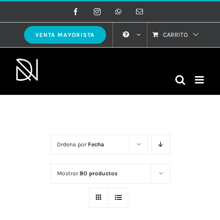
Saltar
Facebook
Instagram
WhatsApp
Correo
electrónico
al
contenido
CARRITO
VENTA MAYORISTA
Ordena por
Fecha
Mostrar
80 productos