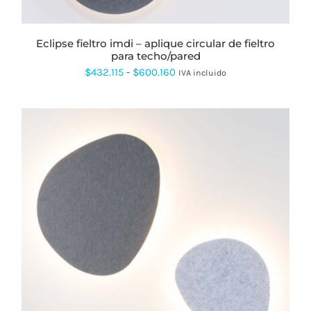
ELEGIR
EN
LA
PÁGINA
eclipse fieltro imdi – aplique circular de fieltro
DE
para techo/pared
PRODUCTO
Rango
$
432.115
-
$
600.160
IVA incluido
de
precios:
desde
$432.115
hasta
$600.160
ESTE
PRODUCTO
TIENE
MÚLTIPLES
VARIANTES.
LAS