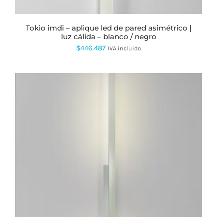
PÁGINA
DE
PRODUCTO
tokio imdi – aplique led de pared asimétrico |
luz cálida – blanco / negro
$
446.487
IVA incluido
ESTE
PRODUCTO
TIENE