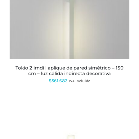
MÚLTIPLES
VARIANTES.
LAS
OPCIONES
SE
PUEDEN
ELEGIR
EN
LA
PÁGINA
DE
PRODUCTO
tokio 2 imdi | aplique de pared simétrico – 150
cm – luz cálida indirecta decorativa
$
561.683
IVA incluido