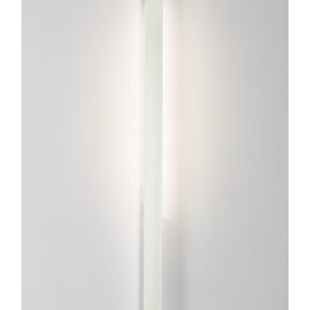
ESTE
PRODUCTO
TIENE
MÚLTIPLES
VARIANTES.
LAS
OPCIONES
SE
PUEDEN
ELEGIR
EN
LA