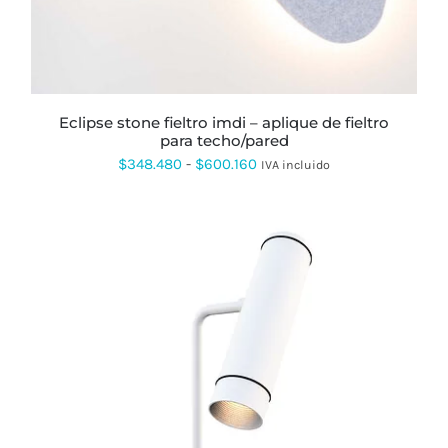
OPCIONES
SE
PUEDEN
ELEGIR
EN
LA
PÁGINA
eclipse stone fieltro imdi – aplique de fieltro
DE
para techo/pared
PRODUCTO
Rango
$
348.480
-
$
600.160
IVA incluido
de
precios:
desde
$348.480
hasta
$600.160