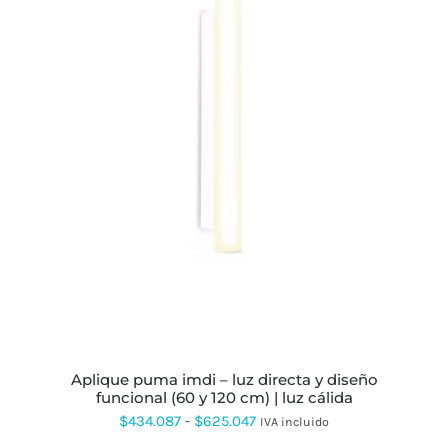
ESTE
PRODUCTO
TIENE
MÚLTIPLES
VARIANTES.
LAS
OPCIONES
SE
PUEDEN
ELEGIR
EN
LA
PÁGINA
DE
PRODUCTO
aplique puma imdi – luz directa y diseño
funcional (60 y 120 cm) | luz cálida
Rango
$
434.087
-
$
625.047
IVA incluido