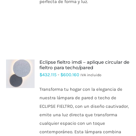
perfecta de forma y luz.
eclipse fieltro imdi – aplique circular de
fieltro para techo/pared
ESTE
Rango
$
432.115
-
$
600.160
IVA incluido
PRODUCTO
de
TIENE
Transforma tu hogar con la elegancia de
MÚLTIPLES
precios:
VARIANTES.
nuestra lámpara de pared o techo de
desde
LAS
ECLIPSE FIELTRO, con un diseño cautivador,
OPCIONES
$432.115
SE
emite una luz directa que transforma
hasta
PUEDEN
cualquier espacio con un toque
ELEGIR
$600.160
EN
contemporáneo. Esta lámpara combina
LA