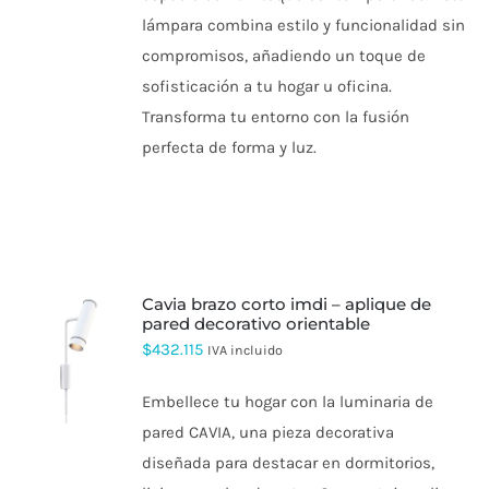
$600.160
EN
lámpara combina estilo y funcionalidad sin
LA
PÁGINA
compromisos, añadiendo un toque de
DE
sofisticación a tu hogar u oficina.
PRODUCTO
Transforma tu entorno con la fusión
perfecta de forma y luz.
cavia brazo corto imdi – aplique de
pared decorativo orientable
$
432.115
IVA incluido
ESTE
PRODUCTO
TIENE
Embellece tu hogar con la luminaria de
MÚLTIPLES
pared CAVIA, una pieza decorativa
VARIANTES.
LAS
diseñada para destacar en dormitorios,
OPCIONES