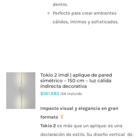
dentro.
Perfecto para crear ambientes
cálidos, íntimos y sofisticados.
tokio 2 imdi | aplique de pared
simétrico – 150 cm – luz cálida
indirecta decorativa
ESTE
$
561.683
IVA incluido
PRODUCTO
TIENE
MÚLTIPLES
Impacto visual y elegancia en gran
VARIANTES.
formato
LAS
OPCIONES
Tokio
2
es más que un aplique: es una
SE
declaración de estilo. Su diseño vertical de
PUEDEN