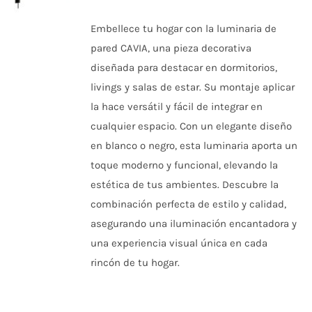
PRODUCTO
TIENE
Embellece tu hogar con la luminaria de
MÚLTIPLES
VARIANTES.
pared CAVIA, una pieza decorativa
LAS
diseñada para destacar en dormitorios,
OPCIONES
SE
livings y salas de estar. Su montaje aplicar
PUEDEN
la hace versátil y fácil de integrar en
ELEGIR
EN
cualquier espacio. Con un elegante diseño
LA
PÁGINA
en blanco o negro, esta luminaria aporta un
DE
toque moderno y funcional, elevando la
PRODUCTO
estética de tus ambientes. Descubre la
combinación perfecta de estilo y calidad,
asegurando una iluminación encantadora y
una experiencia visual única en cada
rincón de tu hogar.