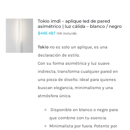
tokio imdi – aplique led de pared
asimétrico | luz cálida – blanco / negro
$
446.487
IVA incluido
ESTE
PRODUCTO
TIENE
Tokio
no es solo un aplique, es una
MÚLTIPLES
declaración de estilo.
VARIANTES.
LAS
Con su forma asimétrica y luz suave
OPCIONES
indirecta, transforma cualquier pared en
SE
PUEDEN
una pieza de diseño. Ideal para quienes
ELEGIR
buscan elegancia, minimalismo y una
EN
LA
atmósfera única.
PÁGINA
DE
PRODUCTO
Disponible en blanco o negro para
que combine con tu esencia.
Minimalista por fuera. Potente por