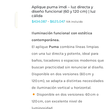
aplique puma imdi – luz directa y
diseño funcional (60 y 120 cm) | luz
cálida
ESTE
Rango
$
434.087
-
$
625.047
IVA incluido
PRODUCTO
de
TIENE
MÚLTIPLES
Iluminación funcional con estética
precios:
VARIANTES.
contemporánea.
desde
LAS
OPCIONES
El aplique
Puma
combina líneas limpias
$434.087
SE
con una luz directa y potente, ideal para
PUEDEN
hasta
ELEGIR
baños, tocadores o espacios modernos que
$625.047
EN
buscan practicidad sin renunciar al diseño.
LA
PÁGINA
Disponible en dos versiones (60 cm y
DE
120 cm), se adapta a distintas necesidades
PRODUCTO
de iluminación vertical u horizontal.
Disponible en dos versiones: 60 cm o
120 cm, con excelente nivel de
luminosidad