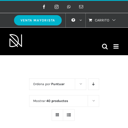
Saltar
Facebook
Instagram
WhatsApp
Correo
electrónico
al
contenido
CARRITO
VENTA MAYORISTA
Ordena por
Puntuar
Mostrar
40 productos