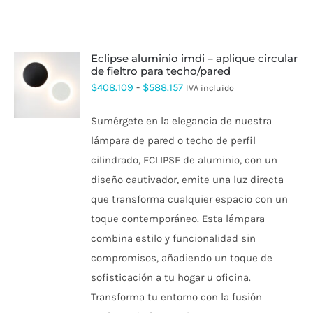
eclipse aluminio imdi – aplique circular
de fieltro para techo/pared
ESTE
Rango
$
408.109
-
$
588.157
IVA incluido
PRODUCTO
de
TIENE
Sumérgete en la elegancia de nuestra
MÚLTIPLES
precios:
VARIANTES.
lámpara de pared o techo de perfil
desde
LAS
cilindrado, ECLIPSE de aluminio, con un
OPCIONES
$408.109
SE
diseño cautivador, emite una luz directa
hasta
PUEDEN
que transforma cualquier espacio con un
ELEGIR
$588.157
EN
toque contemporáneo. Esta lámpara
LA
PÁGINA
combina estilo y funcionalidad sin
DE
compromisos, añadiendo un toque de
PRODUCTO
sofisticación a tu hogar u oficina.
Transforma tu entorno con la fusión