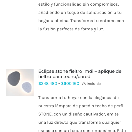
PÁGINA
estilo y funcionalidad sin compromisos,
DE
añadiendo un toque de sofisticación a tu
PRODUCTO
hogar u oficina. Transforma tu entorno con
la fusión perfecta de forma y luz.
eclipse stone fieltro imdi – aplique de
fieltro para techo/pared
ESTE
Rango
$
348.480
-
$
600.160
IVA incluido
PRODUCTO
de
TIENE
Transforma tu hogar con la elegancia de
MÚLTIPLES
precios:
VARIANTES.
nuestra lámpara de pared o techo de perfil
desde
LAS
STONE, con un diseño cautivador, emite
OPCIONES
$348.480
SE
una luz directa que transforma cualquier
hasta
PUEDEN
espacio con un toque contemporáneo. Esta
ELEGIR