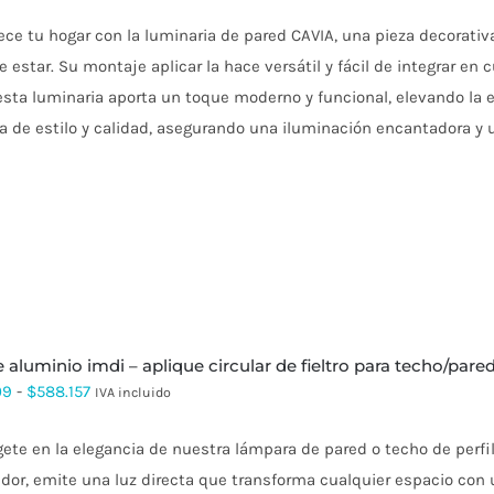
ce tu hogar con la luminaria de pared CAVIA, una pieza decorativa
e estar. Su montaje aplicar la hace versátil y fácil de integrar en
esta luminaria aporta un toque moderno y funcional, elevando la
a de estilo y calidad, asegurando una iluminación encantadora y 
se aluminio imdi – aplique circular de fieltro para techo/pare
Rango
09
-
$
588.157
IVA incluido
de
te en la elegancia de nuestra lámpara de pared o techo de perfil
precios:
ador, emite una luz directa que transforma cualquier espacio co
desde