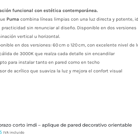
de
ación funcional con estética contemporánea.
precios:
que
Puma
combina líneas limpias con una luz directa y potente, 
desde
practicidad sin renunciar al diseño. Disponible en dos versiones
$434.087
inación vertical u horizontal.
hasta
onible en dos versiones: 60 cm o 120 cm, con excelente nivel de
$625.047
cálida de 3000K que realza cada detalle sin encandilar
pto para instalar tanto en pared como en techo
sor de acrílico que suaviza la luz y mejora el confort visual
 brazo corto imdi – aplique de pared decorativo orientable
5
IVA incluido