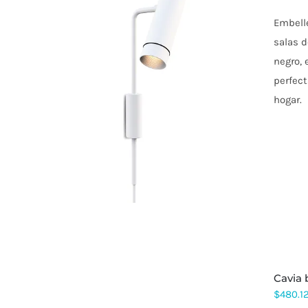
Embelle
salas d
negro, 
perfect
ESTE
PRODUCTO
hogar.
TIENE
MÚLTIPLES
VARIANTES.
LAS
OPCIONES
SE
PUEDEN
ELEGIR
EN
LA
PÁGINA
DE
PRODUCTO
cavia
$
480.1