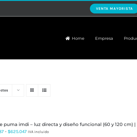
VENTA MAYORISTA
Home
Empresa
Produ
uctos
ue puma imdi – luz directa y diseño funcional (60 y 120 cm) | 
Rango
87
-
$
625.047
IVA incluido