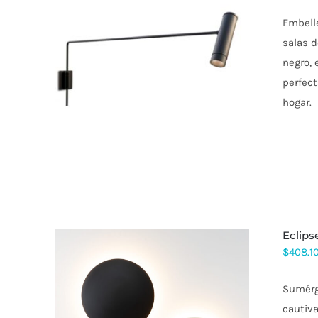
Embelle
salas d
ESTE
negro, 
PRODUCTO
perfect
TIENE
MÚLTIPLES
hogar.
VARIANTES.
LAS
OPCIONES
SE
PUEDEN
ELEGIR
EN
LA
PÁGINA
DE
eclip
PRODUCTO
$
408.1
Sumérge
cautiv