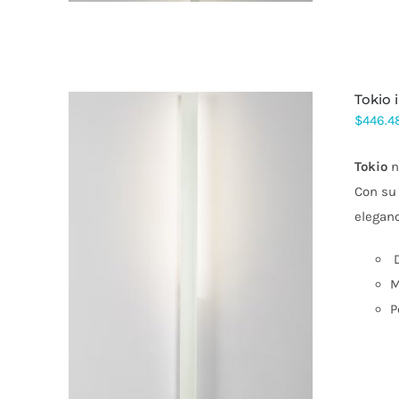
EN
LA
PÁGINA
DE
PRODUCTO
tokio
$
446.4
Tokio
n
Con su 
elegan
ESTE
D
PRODUCTO
TIENE
M
MÚLTIPLES
P
VARIANTES.
LAS
OPCIONES
SE
PUEDEN
ELEGIR