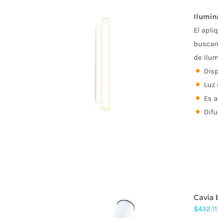
Ilumin
El apli
buscan 
de ilum
ESTE
PRODUCTO
Disp
TIENE
Luz 
MÚLTIPLES
VARIANTES.
Es a
LAS
Difu
OPCIONES
SE
PUEDEN
ELEGIR
EN
LA
PÁGINA
DE
PRODUCTO
cavia
$
432.11