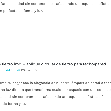
y funcionalidad sin compromisos, añadiendo un toque de sofistica
$408.109
ón perfecta de forma y luz.
hasta
$588.157
se fieltro imdi – aplique circular de fieltro para techo/pared
Rango
5
-
$
600.160
IVA incluido
de
rma tu hogar con la elegancia de nuestra lámpara de pared o tec
precios:
una luz directa que transforma cualquier espacio con un toque c
desde
alidad sin compromisos, añadiendo un toque de sofisticación a tu
$432.115
a de forma y luz.
hasta