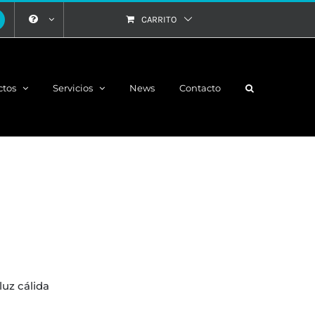
CARRITO
ctos
Servicios
News
Contacto
luz cálida