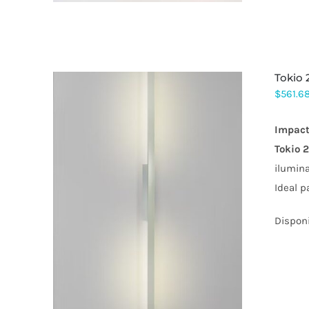
PUEDEN
ELEGIR
EN
LA
PÁGINA
DE
tokio
PRODUCTO
$
561.6
Impact
Tokio
ilumina
Ideal p
ESTE
PRODUCTO
TIENE
Dispon
MÚLTIPLES
VARIANTES.
LAS
OPCIONES
SE
PUEDEN
ELEGIR