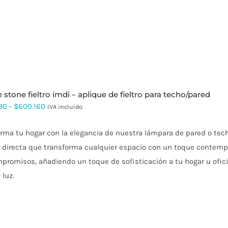
$600.160
se stone fieltro imdi – aplique de fieltro para techo/pared
Rango
80
-
$
600.160
IVA incluido
de
rma tu hogar con la elegancia de nuestra lámpara de pared o tech
precios:
z directa que transforma cualquier espacio con un toque contemp
desde
promisos, añadiendo un toque de sofisticación a tu hogar u ofici
$348.480
 luz.
hasta
$600.160