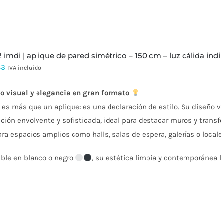
 2 imdi | aplique de pared simétrico – 150 cm – luz cálida ind
83
IVA incluido
o visual y elegancia en gran formato
2
es más que un aplique: es una declaración de estilo. Su diseño ve
ción envolvente y sofisticada, ideal para destacar muros y trans
ara espacios amplios como halls, salas de espera, galerías o loca
ible en blanco o negro
, su estética limpia y contemporánea l