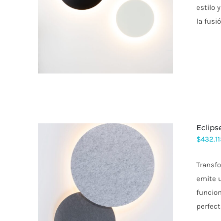
ESTE
estilo 
PRODUCTO
la fusi
TIENE
MÚLTIPLES
VARIANTES.
LAS
OPCIONES
SE
PUEDEN
ELEGIR
EN
LA
PÁGINA
DE
eclip
PRODUCTO
$
432.11
Transfo
emite 
ESTE
funcion
PRODUCTO
perfect
TIENE
MÚLTIPLES