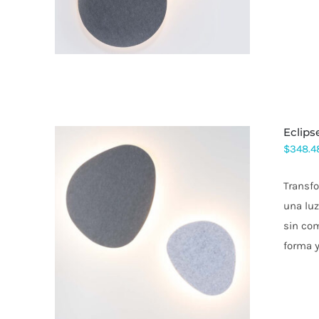
VARIANTES.
LAS
OPCIONES
SE
PUEDEN
ELEGIR
EN
LA
PÁGINA
DE
eclip
PRODUCTO
$
348.4
Transfo
una lu
ESTE
sin com
PRODUCTO
forma y
TIENE
MÚLTIPLES
VARIANTES.
LAS
OPCIONES
SE