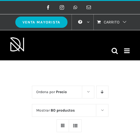
Saltar
Facebook
Instagram
WhatsApp
Correo
electrónico
al
contenido
CARRITO
VENTA MAYORISTA
Ordena por
Precio
Mostrar
80 productos