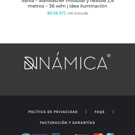
xenia – wallwasher modular y flexible 2,4
LA
metros – 36 w/m | idea iluminación
PÁGINA
$
638.972
IVA incluido
DE
PRODUCTO
|
|
POLÍTICA DE PRIVACIDAD
FAQS
FACTURACIÓN Y GARANTÍAS