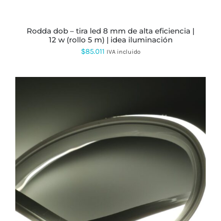
rodda dob – tira led 8 mm de alta eficiencia |
12 w (rollo 5 m) | idea iluminación
$
85.011
IVA incluido
ESTE
PRODUCTO
TIENE
MÚLTIPLES
VARIANTES.
LAS