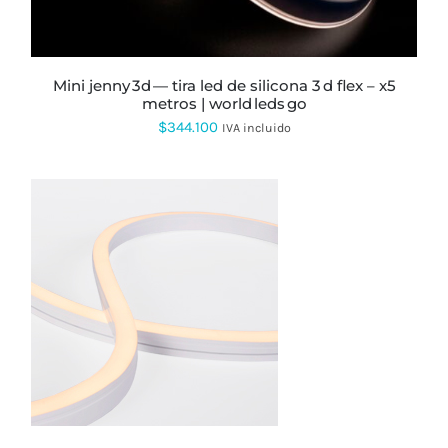
PUEDEN
ELEGIR
EN
LA
PÁGINA
mini jenny 3d — tira led de silicona 3 d flex – x5
DE
metros | world leds go
PRODUCTO
$
344.100
IVA incluido
ESTE
PRODUCTO
TIENE
MÚLTIPLES
VARIANTES.
LAS
OPCIONES
SE