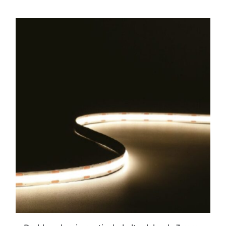
ESTE
PRODUCTO
TIENE
MÚLTIPLES
VARIANTES.
LAS
OPCIONES
SE
PUEDEN
ELEGIR
EN
LA
PÁGINA