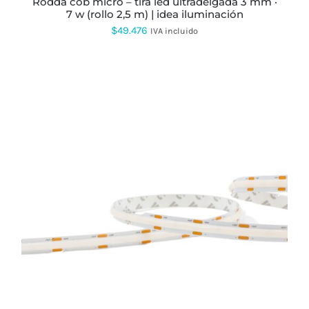
rodda cob micro – tira led ultradelgada 3 mm ·
DE
7 w (rollo 2,5 m) | idea iluminación
PRODUCTO
$
49.476
IVA incluido