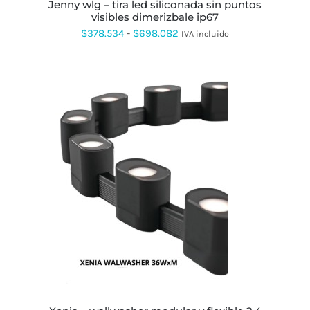
PUEDEN
jenny wlg – tira led siliconada sin puntos
ELEGIR
visibles dimerizbale ip67
EN
Rango
$
378.534
-
$
698.082
IVA incluido
LA
PÁGINA
de
DE
precios:
PRODUCTO
desde
$378.534
hasta
$698.082
ESTE
PRODUCTO
TIENE
MÚLTIPLES
VARIANTES.
LAS
OPCIONES
SE
PUEDEN
ELEGIR
EN