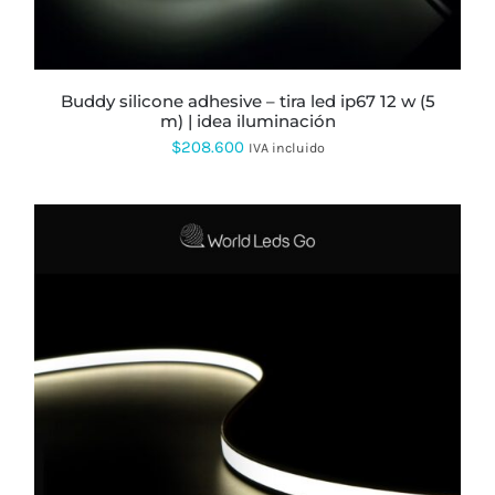
LAS
OPCIONES
SE
PUEDEN
ELEGIR
buddy silicone adhesive – tira led ip67 12 w (5
EN
m) | idea iluminación
LA
$
208.600
PÁGINA
IVA incluido
DE
PRODUCTO
ESTE
PRODUCTO
TIENE
MÚLTIPLES