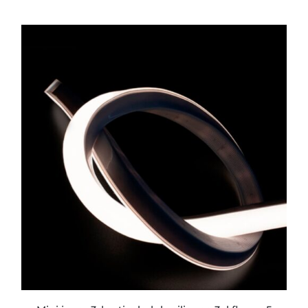
ESTE
PRODUCTO
TIENE
MÚLTIPLES
VARIANTES.
LAS
OPCIONES
SE
PUEDEN
ELEGIR
EN
LA
PÁGINA