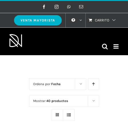
Saltar
Facebook
Instagram
WhatsApp
Correo
electrónico
al
contenido
CARRITO
VENTA MAYORISTA
Ordena por
Fecha
Mostrar
40 productos