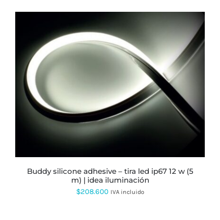
ESTE
PRODUCTO
TIENE
MÚLTIPLES
VARIANTES.
LAS
OPCIONES
SE
PUEDEN
ELEGIR
buddy silicone adhesive – tira led ip67 12 w (5
EN
m) | idea iluminación
LA
$
208.600
PÁGINA
IVA incluido
DE
PRODUCTO