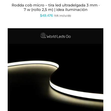
PÁGINA
rodda cob micro – tira led ultradelgada 3 mm ·
DE
7 w (rollo 2,5 m) | idea iluminación
PRODUCTO
$
49.476
IVA incluido
ESTE
PRODUCTO
TIENE
MÚLTIPLES
VARIANTES.
LAS
OPCIONES
SE