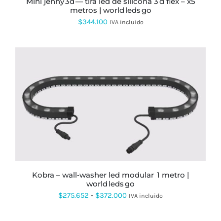
mini jenny 3d — tira led de silicona 3 d flex – x5
DE
metros | world leds go
PRODUCTO
$
344.100
IVA incluido
ESTE
PRODUCTO
TIENE
MÚLTIPLES
VARIANTES.
LAS
OPCIONES
SE
kobra – wall‑washer led modular 1 metro |
PUEDEN
world leds go
ELEGIR
EN
Rango
$
275.652
-
$
372.000
IVA incluido
LA
de
PÁGINA
DE