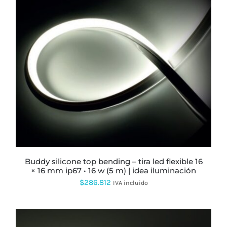
ESTE
PRODUCTO
TIENE
MÚLTIPLES
VARIANTES.
LAS
OPCIONES
SE
PUEDEN
ELEGIR
buddy silicone top bending – tira led flexible 16
EN
× 16 mm ip67 • 16 w (5 m) | idea iluminación
LA
$
286.812
PÁGINA
IVA incluido
DE
PRODUCTO