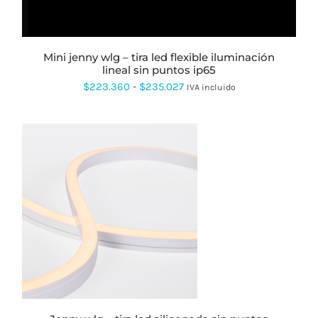
PUEDEN
ELEGIR
EN
LA
PÁGINA
mini jenny wlg – tira led flexible iluminación
DE
lineal sin puntos ip65
PRODUCTO
Rango
$
223.360
-
$
235.027
IVA incluido
de
precios:
desde
$223.360
hasta
$235.027
ESTE
PRODUCTO
TIENE
MÚLTIPLES
VARIANTES.
LAS
OPCIONES
SE
PUEDEN