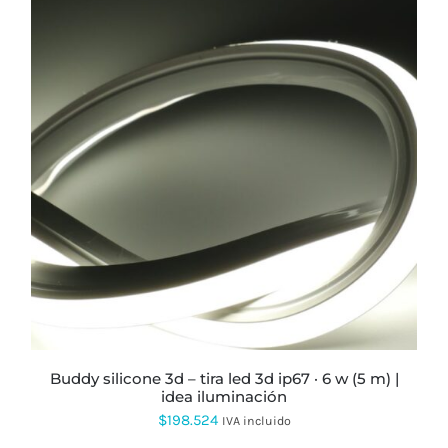
ESTE
PRODUCTO
TIENE
MÚLTIPLES
VARIANTES.
LAS
OPCIONES
SE
PUEDEN
ELEGIR
EN
LA
PÁGINA
buddy silicone 3d – tira led 3d ip67 · 6 w (5 m) |
DE
idea iluminación
PRODUCTO
$
198.524
IVA incluido