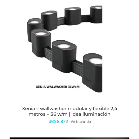
precios:
PRODUCTO
desde
$275.652
hasta
$372.000
ESTE
PRODUCTO
TIENE
MÚLTIPLES
VARIANTES.
LAS
OPCIONES
SE
PUEDEN
ELEGIR
EN
xenia – wallwasher modular y flexible 2,4
LA
metros – 36 w/m | idea iluminación
PÁGINA
$
638.972
IVA incluido
DE
PRODUCTO