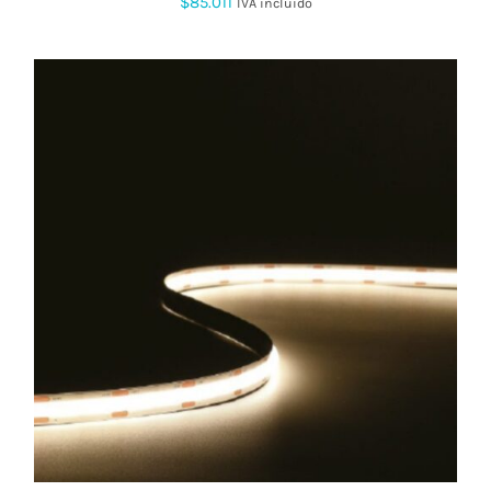
$
85.011
IVA incluido
ESTE
PRODUCTO
TIENE
MÚLTIPLES
VARIANTES.
LAS
OPCIONES
SE
PUEDEN
ELEGIR
EN
LA