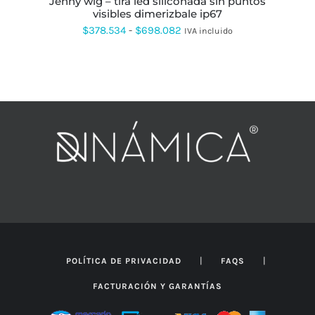
jenny wlg – tira led siliconada sin puntos
ELEGIR
visibles dimerizbale ip67
EN
Rango
$
378.534
-
$
698.082
IVA incluido
LA
PÁGINA
de
DE
precios:
PRODUCTO
desde
$378.534
hasta
$698.082
|
|
POLÍTICA DE PRIVACIDAD
FAQS
FACTURACIÓN Y GARANTÍAS