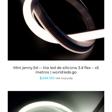
ESTE
PRODUCTO
TIENE
MÚLTIPLES
VARIANTES.
LAS
OPCIONES
SE
PUEDEN
ELEGIR
EN
LA
PÁGINA
mini jenny 3d — tira led de silicona 3 d flex – x5
DE
metros | world leds go
PRODUCTO
$
344.100
IVA incluido