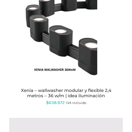
$378.534
hasta
$698.082
ESTE
PRODUCTO
TIENE
MÚLTIPLES
VARIANTES.
LAS
OPCIONES
SE
PUEDEN
ELEGIR
EN
xenia – wallwasher modular y flexible 2,4
LA
metros – 36 w/m | idea iluminación
PÁGINA
$
638.972
IVA incluido
DE
PRODUCTO