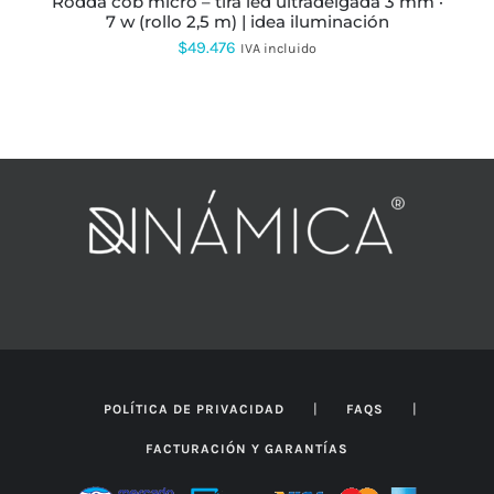
rodda cob micro – tira led ultradelgada 3 mm ·
DE
7 w (rollo 2,5 m) | idea iluminación
PRODUCTO
$
49.476
IVA incluido
|
|
POLÍTICA DE PRIVACIDAD
FAQS
FACTURACIÓN Y GARANTÍAS