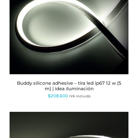
$223.360
hasta
$235.027
ESTE
PRODUCTO
TIENE
MÚLTIPLES
VARIANTES.
LAS
OPCIONES
SE
PUEDEN
ELEGIR
buddy silicone adhesive – tira led ip67 12 w (5
EN
m) | idea iluminación
LA
$
208.600
PÁGINA
IVA incluido
DE
PRODUCTO