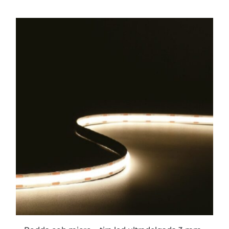
ESTE
PRODUCTO
TIENE
MÚLTIPLES
VARIANTES.
LAS
OPCIONES
SE
PUEDEN
ELEGIR
EN
LA
PÁGINA