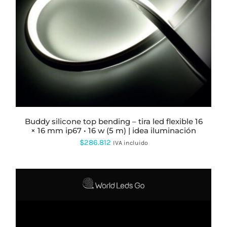
ESTE
PRODUCTO
TIENE
MÚLTIPLES
VARIANTES.
LAS
OPCIONES
SE
PUEDEN
ELEGIR
buddy silicone top bending – tira led flexible 16
EN
× 16 mm ip67 • 16 w (5 m) | idea iluminación
LA
$
286.812
PÁGINA
IVA incluido
DE
PRODUCTO