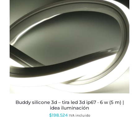
ESTE
PRODUCTO
TIENE
MÚLTIPLES
VARIANTES.
LAS
OPCIONES
SE
PUEDEN
ELEGIR
EN
LA
PÁGINA
buddy silicone 3d – tira led 3d ip67 · 6 w (5 m) |
DE
idea iluminación
PRODUCTO
$
198.524
IVA incluido