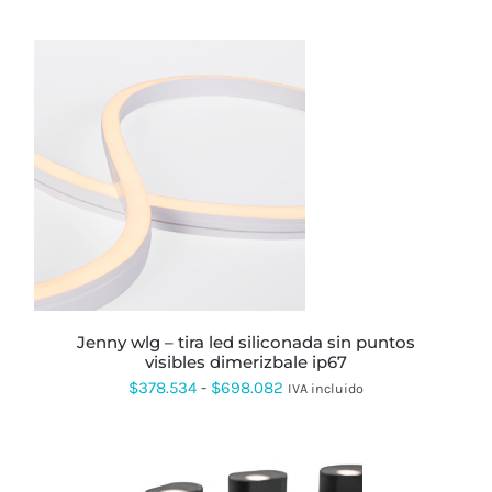
ESTE
PRODUCTO
TIENE
MÚLTIPLES
VARIANTES.
LAS
OPCIONES
SE
PUEDEN
jenny wlg – tira led siliconada sin puntos
ELEGIR
visibles dimerizbale ip67
EN
Rango
$
378.534
-
$
698.082
IVA incluido
LA
PÁGINA
de
DE
precios:
PRODUCTO
desde