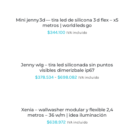
SE
SELECCIONAR
PUEDEN
OPCIONES
ESTE
ELEGIR
PRODUCTO
EN
mini jenny 3d — tira led de silicona 3 d flex – x5
TIENE
LA
metros | world leds go
MÚLTIPLES
PÁGINA
VARIANTES.
$
344.100
IVA incluido
DE
LAS
PRODUCTO
OPCIONES
SE
SELECCIONAR
PUEDEN
OPCIONES
ESTE
ELEGIR
PRODUCTO
EN
jenny wlg – tira led siliconada sin puntos
TIENE
LA
visibles dimerizbale ip67
MÚLTIPLES
PÁGINA
VARIANTES.
Rango
$
378.534
-
$
698.082
IVA incluido
DE
LAS
de
PRODUCTO
OPCIONES
SE
precios:
SELECCIONAR
PUEDEN
OPCIONES
ESTE
desde
ELEGIR
PRODUCTO
EN
xenia – wallwasher modular y flexible 2,4
$378.534
TIENE
LA
metros – 36 w/m | idea iluminación
MÚLTIPLES
hasta
PÁGINA
VARIANTES.
$
638.972
IVA incluido
DE
LAS
$698.082
PRODUCTO
OPCIONES