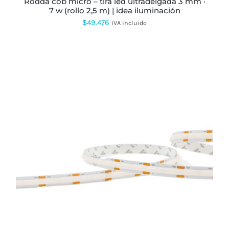
rodda cob micro – tira led ultradelgada 3 mm ·
DE
7 w (rollo 2,5 m) | idea iluminación
PRODUCTO
$
49.476
IVA incluido