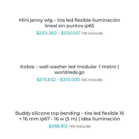
SE
SELECCIONAR
PUEDEN
OPCIONES
ESTE
ELEGIR
PRODUCTO
EN
mini jenny wlg – tira led flexible iluminación
TIENE
LA
lineal sin puntos ip65
MÚLTIPLES
PÁGINA
VARIANTES.
Rango
$
223.360
-
$
235.027
IVA incluido
DE
LAS
de
PRODUCTO
OPCIONES
SE
precios:
SELECCIONAR
PUEDEN
OPCIONES
ESTE
desde
ELEGIR
PRODUCTO
EN
kobra – wall‑washer led modular 1 metro |
$223.360
TIENE
LA
world leds go
MÚLTIPLES
hasta
PÁGINA
VARIANTES.
Rango
$
275.652
-
$
372.000
IVA incluido
DE
LAS
$235.027
de
PRODUCTO
OPCIONES
SE
precios:
SELECCIONAR
PUEDEN
OPCIONES
ESTE
desde
ELEGIR
PRODUCTO
EN
buddy silicone top bending – tira led flexible 16
$275.652
TIENE
LA
× 16 mm ip67 • 16 w (5 m) | idea iluminación
MÚLTIPLES
hasta
PÁGINA
VARIANTES.
$
286.812
IVA incluido
DE
LAS
$372.000
PRODUCTO
OPCIONES