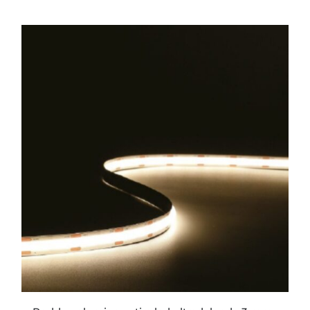
ESTE
PRODUCTO
TIENE
MÚLTIPLES
VARIANTES.
LAS
OPCIONES
SE
PUEDEN
ELEGIR
EN
LA
PÁGINA