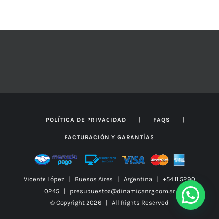
SE
PUEDEN
ELEGIR
EN
LA
PÁGINA
DE
PRODUCTO
|
|
POLÍTICA DE PRIVACIDAD
FAQS
FACTURACIÓN Y GARANTÍAS
Vicente López | Buenos Aires | Argentina | +54 11 5290
0245 | presupuestos@dinamicanrg.com.ar
© Copyright
2026 | All Rights Reserved