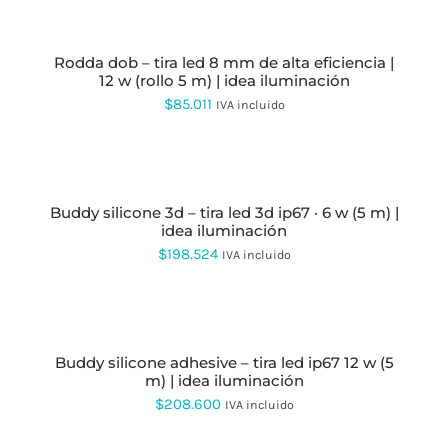
rodda dob – tira led 8 mm de alta eficiencia |
12 w (rollo 5 m) | idea iluminación
$
85.011
IVA incluido
SELECCIONAR
OPCIONES
ESTE
PRODUCTO
buddy silicone 3d – tira led 3d ip67 · 6 w (5 m) |
TIENE
idea iluminación
MÚLTIPLES
VARIANTES.
$
198.524
IVA incluido
LAS
OPCIONES
SE
SELECCIONAR
PUEDEN
OPCIONES
ESTE
ELEGIR
PRODUCTO
EN
buddy silicone adhesive – tira led ip67 12 w (5
TIENE
LA
m) | idea iluminación
MÚLTIPLES
PÁGINA
VARIANTES.
$
208.600
IVA incluido
DE
LAS
PRODUCTO
OPCIONES