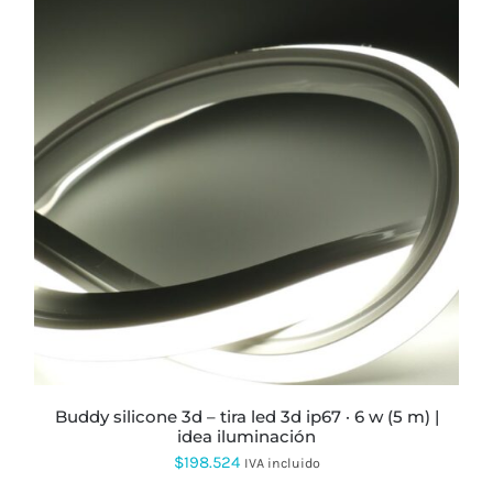
ESTE
PRODUCTO
TIENE
MÚLTIPLES
VARIANTES.
LAS
OPCIONES
SE
PUEDEN
ELEGIR
EN
LA
PÁGINA
buddy silicone 3d – tira led 3d ip67 · 6 w (5 m) |
DE
idea iluminación
PRODUCTO
$
198.524
IVA incluido