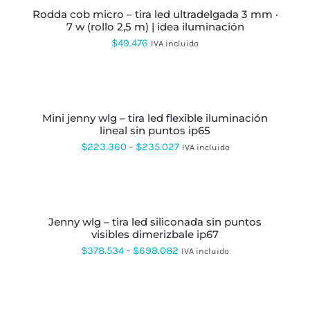
PÁGINA
rodda cob micro – tira led ultradelgada 3 mm ·
DE
7 w (rollo 2,5 m) | idea iluminación
PRODUCTO
$
49.476
IVA incluido
SELECCIONAR
OPCIONES
ESTE
PRODUCTO
mini jenny wlg – tira led flexible iluminación
TIENE
lineal sin puntos ip65
MÚLTIPLES
VARIANTES.
Rango
$
223.360
-
$
235.027
IVA incluido
LAS
de
OPCIONES
SE
precios:
SELECCIONAR
PUEDEN
OPCIONES
ESTE
desde
ELEGIR
PRODUCTO
EN
jenny wlg – tira led siliconada sin puntos
$223.360
TIENE
LA
visibles dimerizbale ip67
MÚLTIPLES
hasta
PÁGINA
VARIANTES.
Rango
$
378.534
-
$
698.082
IVA incluido
DE
LAS
$235.027
de
PRODUCTO
OPCIONES
SE
precios:
PUEDEN
desde