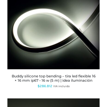
ESTE
PRODUCTO
TIENE
MÚLTIPLES
VARIANTES.
LAS
OPCIONES
SE
PUEDEN
ELEGIR
buddy silicone top bending – tira led flexible 16
EN
× 16 mm ip67 • 16 w (5 m) | idea iluminación
LA
$
286.812
PÁGINA
IVA incluido
DE
PRODUCTO