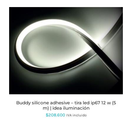
ESTE
PRODUCTO
TIENE
MÚLTIPLES
VARIANTES.
LAS
OPCIONES
SE
PUEDEN
ELEGIR
buddy silicone adhesive – tira led ip67 12 w (5
EN
m) | idea iluminación
LA
$
208.600
PÁGINA
IVA incluido
DE
PRODUCTO