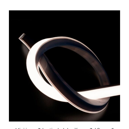
ESTE
PRODUCTO
TIENE
MÚLTIPLES
VARIANTES.
LAS
OPCIONES
SE
PUEDEN
ELEGIR
EN
LA
PÁGINA