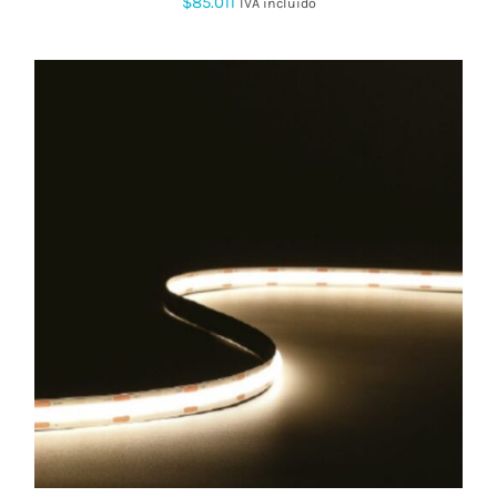
$
85.011
IVA incluido
ESTE
PRODUCTO
TIENE
MÚLTIPLES
VARIANTES.
LAS
OPCIONES
SE
PUEDEN
ELEGIR
EN
LA