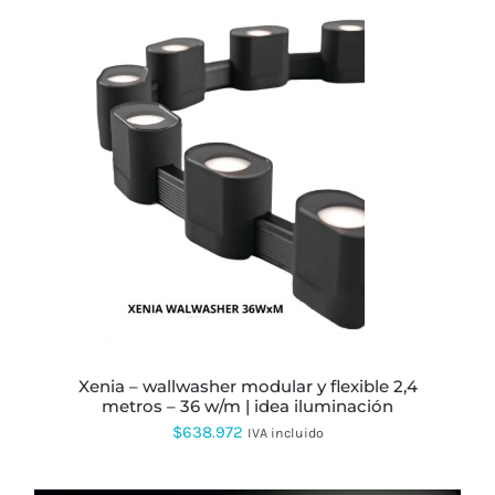
precios:
PRODUCTO
desde
$275.652
hasta
$372.000
ESTE
PRODUCTO
TIENE
MÚLTIPLES
VARIANTES.
LAS
OPCIONES
SE
PUEDEN
ELEGIR
EN
xenia – wallwasher modular y flexible 2,4
LA
metros – 36 w/m | idea iluminación
PÁGINA
$
638.972
IVA incluido
DE
PRODUCTO