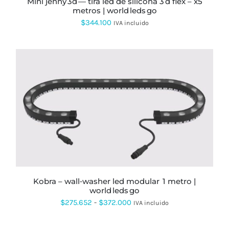
mini jenny 3d — tira led de silicona 3 d flex – x5
DE
metros | world leds go
PRODUCTO
$
344.100
IVA incluido
ESTE
PRODUCTO
TIENE
MÚLTIPLES
VARIANTES.
LAS
OPCIONES
SE
kobra – wall‑washer led modular 1 metro |
PUEDEN
world leds go
ELEGIR
EN
Rango
$
275.652
-
$
372.000
IVA incluido
LA
de
PÁGINA
DE