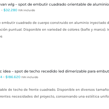
sivan wlg – spot de embutir cuadrado orientable de alumini
Rango
0
-
$
32.280
IVA incluido
de
e embutir cuadrado de cuerpo construido en aluminio inyectado d
precios:
ción puntual. Disponible en variedad de colores (bafle y marco). In
desde
os
$25.150
hasta
$32.280
 c idea – spot de techo recedido led dimerizable para embut
Rango
74
-
$
186.620
IVA incluido
de
ble de techo de frente cuadrado. Disponible en diversos tamaños
precios:
erentes necesidades del proyecto, conservando una estética unif
desde
$132.674