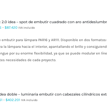
hasta
$186.620
r c 2.0 idea – spot de embutir cuadrado con aro antideslum
Rango
6
-
$
87.420
IVA incluido
de
 embutir para lámpara PAR16 y AR111. Disponible en dos formatos
precios:
a la lámpara hacia el interior, apantallando el brillo y consigui
desde
ingue por su enorme flexibilidad, ya que se puede modular en lín
$48.236
ntes necesidades de cada proyecto.
hasta
$87.420
idea doble – luminaria embutir con cabezales cilíndricos extr
Rango
61
-
$
402.201
IVA incluido
de