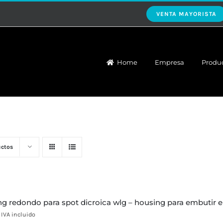
VENTA MAYORISTA
Home
Empresa
Produ
uctos
ing redondo para spot dicroica wlg – housing para embutir 
IVA incluido