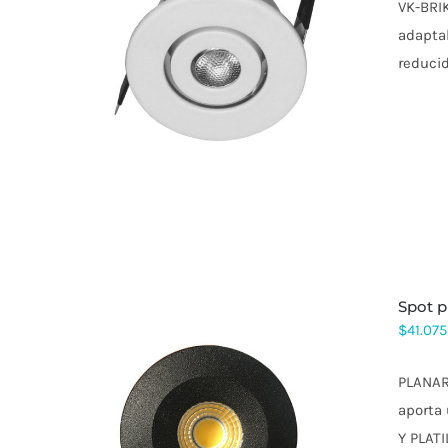
VK-BRIK
adaptab
ESTE
reducid
PRODUCTO
TIENE
MÚLTIPLES
VARIANTES.
LAS
OPCIONES
SE
PUEDEN
ELEGIR
EN
LA
PÁGINA
DE
spot 
PRODUCTO
$
41.075
PLANAR 
aporta
ESTE
Y PLATI