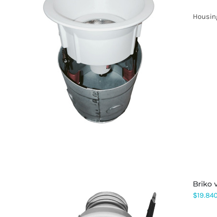
Housin
briko
$
19.84