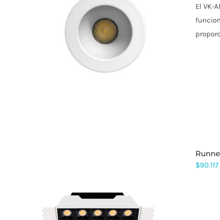
DE
El VK-
PRODUCTO
funcion
propor
runn
$
90.117
ESTE
PRODUCTO