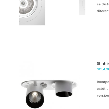
ESTE
se dist
PRODUCTO
difere
TIENE
MÚLTIPLES
VARIANTES.
LAS
OPCIONES
SE
PUEDEN
ELEGIR
EN
LA
PÁGINA
DE
shhh 
PRODUCTO
$
254.0
Incorpo
estéti
ESTE
versión
PRODUCTO
TIENE
MÚLTIPLES