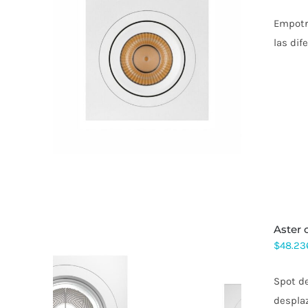
Empotra
las dif
ESTE
PRODUCTO
TIENE
MÚLTIPLES
VARIANTES.
LAS
OPCIONES
SE
PUEDEN
ELEGIR
EN
LA
PÁGINA
DE
aste
PRODUCTO
$
48.23
Spot de
desplaz