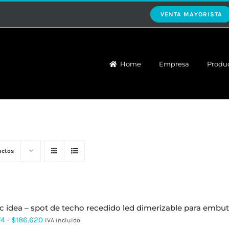
VENTA MAYORISTA
Home
Empresa
Produ
uctos
 c idea – spot de techo recedido led dimerizable para embut
Rango
74
-
$
186.620
IVA incluido