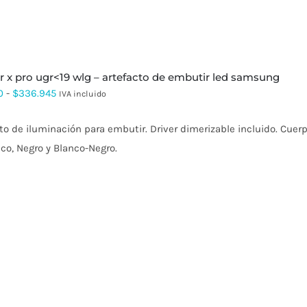
r x pro ugr<19 wlg – artefacto de embutir led samsung
Rango
0
-
$
336.945
IVA incluido
de
to de iluminación para embutir. Driver dimerizable incluido. Cuerp
precios:
co, Negro y Blanco-Negro.
desde
$65.340
hasta
$336.945