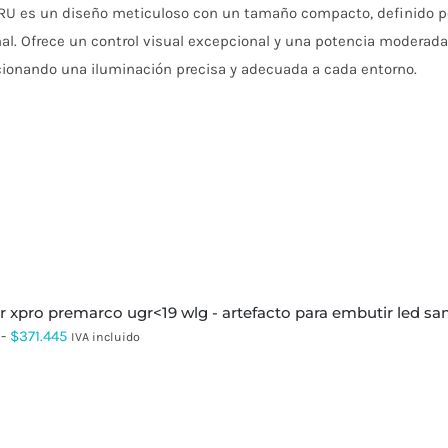
ARU es un diseño meticuloso con un tamaño compacto, definido po
al. Ofrece un control visual excepcional y una potencia moderad
cionando una iluminación precisa y adecuada a cada entorno.
er xpro premarco ugr<19 wlg - artefacto para embutir led 
Rango
-
$
371.445
IVA incluido
de
precios:
desde
$90.117