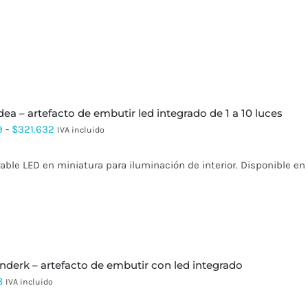
$402.201
idea – artefacto de embutir led integrado de 1 a 10 luces
Rango
9
-
$
321.632
IVA incluido
de
ble LED en miniatura para iluminación de interior. Disponible en 1
precios:
desde
$35.739
hasta
$321.632
onderk – artefacto de embutir con led integrado
8
IVA incluido