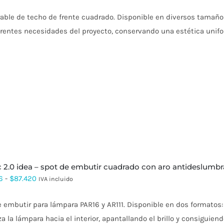
de
ble de techo de frente cuadrado. Disponible en diversos tamaños
precios:
erentes necesidades del proyecto, conservando una estética unif
desde
$132.674
hasta
$186.620
r c 2.0 idea – spot de embutir cuadrado con aro antideslum
Rango
6
-
$
87.420
IVA incluido
de
 embutir para lámpara PAR16 y AR111. Disponible en dos formatos
precios:
a la lámpara hacia el interior, apantallando el brillo y consigui
desde