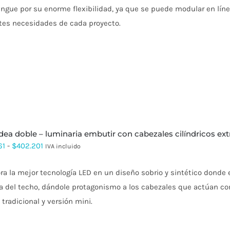
ingue por su enorme flexibilidad, ya que se puede modular en lín
$48.236
ntes necesidades de cada proyecto.
hasta
$87.420
idea doble – luminaria embutir con cabezales cilíndricos extr
Rango
61
-
$
402.201
IVA incluido
de
ra la mejor tecnología LED en un diseño sobrio y sintético donde 
precios:
ca del techo, dándole protagonismo a los cabezales que actúan c
desde
 tradicional y versión mini.
$254.061
hasta