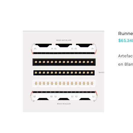
SE
PUEDEN
ELEGIR
EN
LA
PÁGINA
runne
DE
PRODUCTO
$
65.34
Artefac
en Blan
ESTE
PRODUCTO
TIENE
MÚLTIPLES
VARIANTES.
LAS
OPCIONES
SE
PUEDEN
ELEGIR
EN
LA