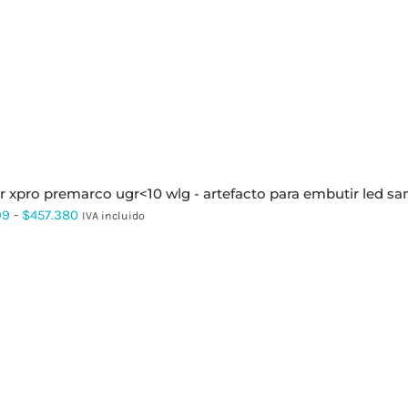
hasta
$371.445
er xpro premarco ugr<10 wlg - artefacto para embutir led 
Rango
99
-
$
457.380
IVA incluido
de
precios:
desde
$103.499
hasta
$457.380