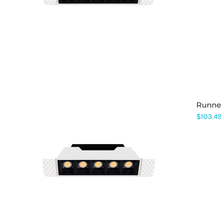
TIENE
MÚLTIPLES
VARIANTES.
LAS
OPCIONES
SE
PUEDEN
ELEGIR
EN
LA
PÁGINA
runn
DE
PRODUCTO
$
103.4
ESTE
PRODUCTO
TIENE
MÚLTIPLES
VARIANTES.
LAS
OPCIONES