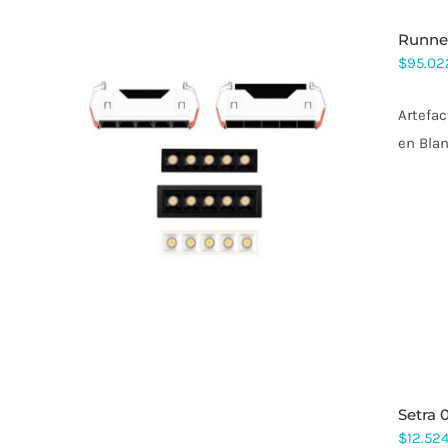
PÁGINA
DE
runne
PRODUCTO
$
95.02
Artefac
en Blan
ESTE
PRODUCTO
TIENE
MÚLTIPLES
VARIANTES.
LAS
OPCIONES
SE
PUEDEN
ELEGIR
EN
LA
PÁGINA
DE
setra
PRODUCTO
$
12.52