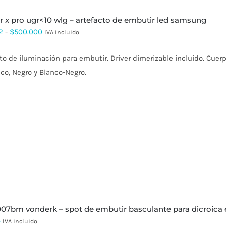
r x pro ugr<10 wlg – artefacto de embutir led samsung
Rango
2
-
$
500.000
IVA incluido
de
to de iluminación para embutir. Driver dimerizable incluido. Cuerp
precios:
co, Negro y Blanco-Negro.
desde
$95.022
hasta
$500.000
 007bm vonderk – spot de embutir basculante para dicroica
4
IVA incluido