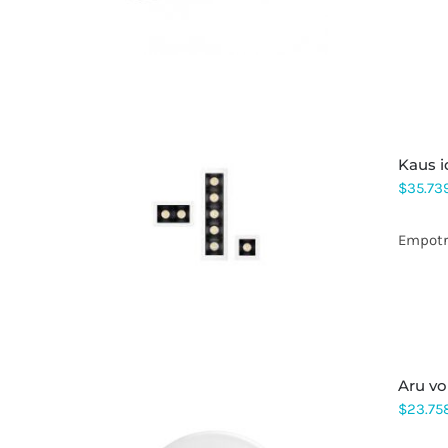
VARIANTES.
LAS
OPCIONES
SE
PUEDEN
ELEGIR
EN
LA
PÁGINA
kaus 
DE
PRODUCTO
$
35.73
ESTE
PRODUCTO
Empotra
TIENE
MÚLTIPLES
VARIANTES.
LAS
OPCIONES
SE
PUEDEN
ELEGIR
aru v
EN
$
23.75
LA
PÁGINA