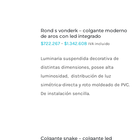
SELECCIONAR
rond s vonderk – colgante moderno
OPCIONES
ESTE
de aros con led integrado
PRODUCTO
Rango
$
722.267
-
$
1.342.608
IVA incluido
TIENE
de
MÚLTIPLES
VARIANTES.
Luminaria suspendida decorativa de
precios:
LAS
distintas dimensiones, posee alta
OPCIONES
desde
SE
luminosidad, distribución de luz
$722.267
PUEDEN
simétrica-directa y roto moldeado de PVC.
ELEGIR
hasta
EN
De instalación sencilla.
$1.342.608
LA
PÁGINA
DE
PRODUCTO
SELECCIONAR
colgante snake – colgante led
OPCIONES