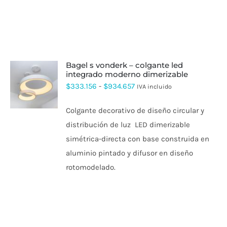
bagel s vonderk – colgante led
integrado moderno dimerizable
ESTE
Rango
$
333.156
-
$
934.657
IVA incluido
PRODUCTO
de
TIENE
Colgante decorativo de diseño circular y
MÚLTIPLES
precios:
VARIANTES.
distribución de luz LED dimerizable
desde
LAS
simétrica-directa con base construida en
OPCIONES
$333.156
SE
aluminio pintado y difusor en diseño
hasta
PUEDEN
rotomodelado.
ELEGIR
$934.657
EN
LA
PÁGINA
DE
PRODUCTO