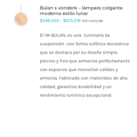
bulan s vonderk – lámpara colgante
moderna estilo lunar
ESTE
Rango
$
346.045
-
$
575.216
IVA incluido
PRODUCTO
de
TIENE
El VK-BULAN, es una luminaria de
MÚLTIPLES
precios:
VARIANTES.
suspensión con forma esférica decorativa
desde
LAS
que se destaca por su diseño simple,
OPCIONES
$346.045
SE
preciso y fino que armoniza perfectamente
hasta
PUEDEN
con espacios que necesitan calidez y
ELEGIR
$575.216
EN
armonía. Fabricada con materiales de alta
LA
PÁGINA
calidad, garantiza durabilidad y un
DE
rendimiento lumínico excepcional.
PRODUCTO