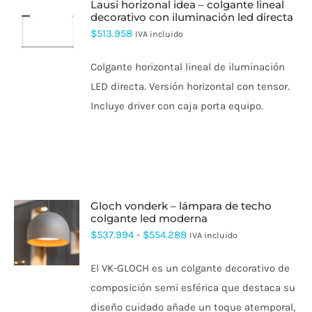
lausi horizonal idea – colgante lineal
decorativo con iluminación led directa
$
513.958
IVA incluido
Colgante horizontal lineal de iluminación
LED directa. Versión horizontal con tensor.
Incluye driver con caja porta equipo.
gloch vonderk – lámpara de techo
colgante led moderna
ESTE
Rango
$
537.994
-
$
554.288
IVA incluido
PRODUCTO
de
TIENE
El VK-GLOCH es un colgante decorativo de
MÚLTIPLES
precios:
VARIANTES.
composición semi esférica que destaca su
desde
LAS
diseño cuidado añade un toque atemporal,
OPCIONES