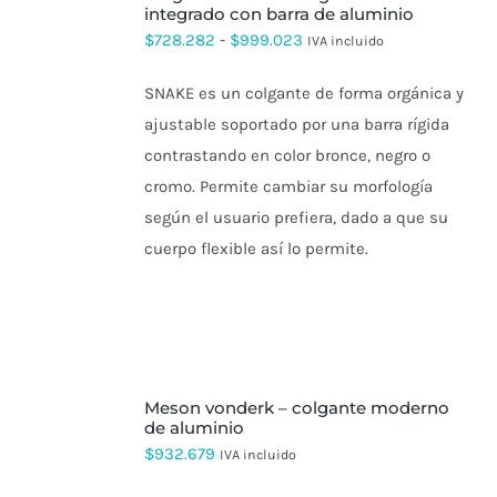
ESTE
integrado con barra de aluminio
PRODUCTO
Rango
$
728.282
-
$
999.023
IVA incluido
TIENE
de
MÚLTIPLES
VARIANTES.
SNAKE es un colgante de forma orgánica y
precios:
LAS
ajustable soportado por una barra rígida
OPCIONES
desde
SE
contrastando en color bronce, negro o
$728.282
PUEDEN
cromo. Permite cambiar su morfología
ELEGIR
hasta
EN
según el usuario prefiera, dado a que su
$999.023
LA
cuerpo flexible así lo permite.
PÁGINA
DE
PRODUCTO
SELECCIONAR
meson vonderk – colgante moderno
OPCIONES
ESTE
de aluminio
PRODUCTO
$
932.679
IVA incluido
TIENE
MÚLTIPLES