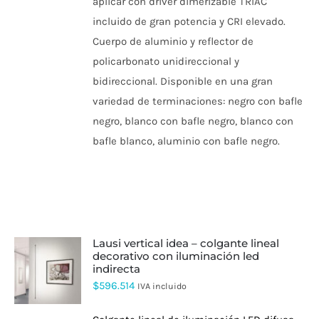
aplicar con driver dimerizable TRIAC
desde
LAS
incluido de gran potencia y CRI elevado.
OPCIONES
$560.411
SE
Cuerpo de aluminio y reflector de
hasta
PUEDEN
policarbonato unidireccional y
ELEGIR
$963.833
EN
bidireccional. Disponible en una gran
LA
PÁGINA
variedad de terminaciones: negro con bafle
DE
negro, blanco con bafle negro, blanco con
PRODUCTO
bafle blanco, aluminio con bafle negro.
lausi vertical idea – colgante lineal
decorativo con iluminación led
indirecta
$
596.514
IVA incluido