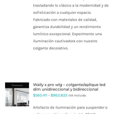
$537.994
SE
trasladando lo clásico a la modernidad y de
hasta
PUEDEN
sofisticación a cualquier espacio.
ELEGIR
$554.288
EN
Fabricado con materiales de calidad,
LA
PÁGINA
garantiza durabilidad y un rendimiento
DE
lumínico excepcional. Experimente una
PRODUCTO
iluminación cautivadora con nuestro
colgante decorativo.
wally x pro wlg – colgante/aplique led
dim unidireccional y bidireccional
ESTE
Rango
$
560.411
-
$
963.833
IVA incluido
PRODUCTO
de
TIENE
Artefacto de iluminación para suspender o
MÚLTIPLES
precios:
VARIANTES.