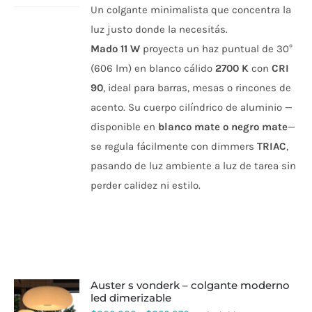
TIENE
Un colgante minimalista que concentra la
MÚLTIPLES
VARIANTES.
luz justo donde la necesitás.
LAS
Mado 11 W
proyecta un haz puntual de 30°
OPCIONES
SE
(606 lm) en blanco cálido
2700 K
con
CRI
PUEDEN
90
, ideal para barras, mesas o rincones de
ELEGIR
EN
acento. Su cuerpo cilíndrico de aluminio —
LA
PÁGINA
disponible en
blanco mate o negro mate
—
DE
se regula fácilmente con dimmers
TRIAC
,
PRODUCTO
pasando de luz ambiente a luz de tarea sin
perder calidez ni estilo.
auster s vonderk – colgante moderno
led dimerizable