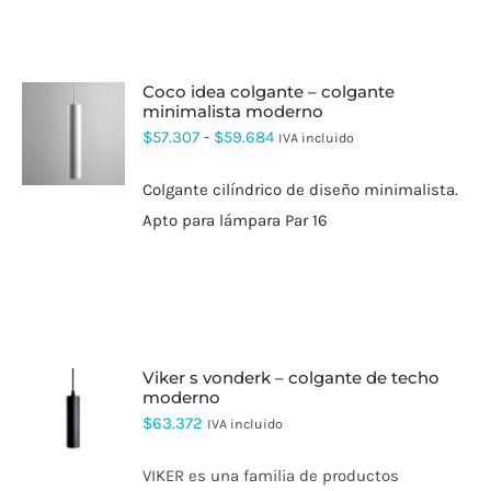
coco idea colgante – colgante
minimalista moderno
ESTE
Rango
$
57.307
-
$
59.684
IVA incluido
PRODUCTO
de
TIENE
Colgante cilíndrico de diseño minimalista.
MÚLTIPLES
precios:
VARIANTES.
Apto para lámpara Par 16
desde
LAS
OPCIONES
$57.307
SE
hasta
PUEDEN
ELEGIR
$59.684
EN
LA
PÁGINA
viker s vonderk – colgante de techo
DE
moderno
PRODUCTO
ESTE
$
63.372
IVA incluido
PRODUCTO
TIENE
VIKER es una familia de productos
MÚLTIPLES