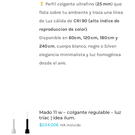
Perfil colgante ultrafino (
25 mm
) que
VARIANTES.
precios:
LAS
flota sobre tu ambiente y traza una línea
desde
OPCIONES
de Luz cálida de
CRI 90 (alto índice de
SE
$211.603
PUEDEN
reproduccion de color)
.
hasta
ELEGIR
Disponible en
60cm,
120 cm, 180 cm y
EN
$502.077
LA
240 cm
, cuerpo blanco, negro o Silver:
PÁGINA
DE
elegancia minimalista y luz homogénea
PRODUCTO
desde el aire.
mado 11 w – colgante regulable – luz
triac | idea ilum.
ESTE
$
224.006
IVA incluido
PRODUCTO