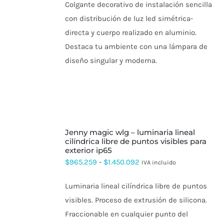
VARIANTES.
Colgante decorativo de instalación sencilla
LAS
con distribución de luz led simétrica-
OPCIONES
SE
directa y cuerpo realizado en aluminio.
PUEDEN
Destaca tu ambiente con una lámpara de
ELEGIR
EN
diseño singular y moderna.
LA
PÁGINA
DE
PRODUCTO
SELECCIONAR
jenny magic wlg – luminaria lineal
OPCIONES
ESTE
cilíndrica libre de puntos visibles para
PRODUCTO
exterior ip65
TIENE
Rango
$
965.259
-
$
1.450.092
IVA incluido
MÚLTIPLES
de
VARIANTES.
LAS
Luminaria lineal cilíndrica libre de puntos
precios:
OPCIONES
visibles. Proceso de extrusión de silicona.
SE
desde
PUEDEN
Fraccionable en cualquier punto del
$965.259
ELEGIR