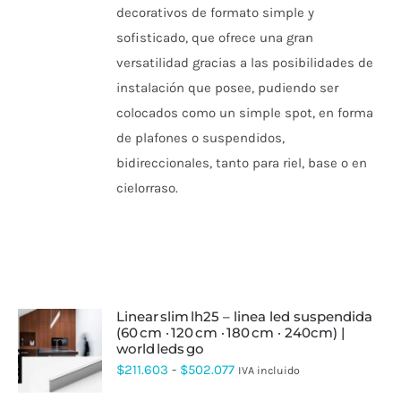
VARIANTES.
decorativos de formato simple y
LAS
sofisticado, que ofrece una gran
OPCIONES
SE
versatilidad gracias a las posibilidades de
PUEDEN
instalación que posee, pudiendo ser
ELEGIR
EN
colocados como un simple spot, en forma
LA
PÁGINA
de plafones o suspendidos,
DE
bidireccionales, tanto para riel, base o en
PRODUCTO
cielorraso.
linear slim lh25 – linea led suspendida
(60 cm · 120 cm · 180 cm · 240cm) |
world leds go
ESTE
PRODUCTO
Rango
$
211.603
-
$
502.077
IVA incluido
TIENE
de
MÚLTIPLES