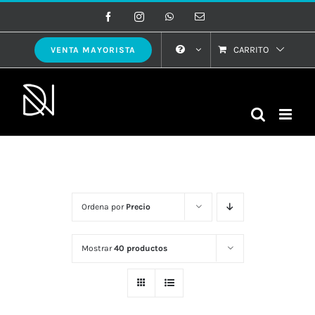
Saltar
Facebook
Instagram
WhatsApp
Correo
electrónico
al
contenido
CARRITO
VENTA MAYORISTA
Ordena por
Precio
Mostrar
40 productos