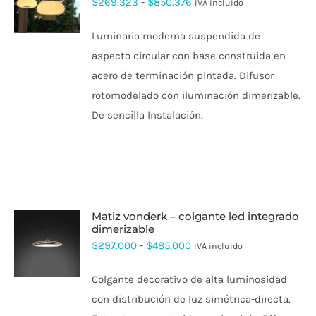
ESTE
Rango
$
269.323
-
$
850.376
IVA incluido
PRODUCTO
de
TIENE
Luminaria moderna suspendida de
MÚLTIPLES
precios:
VARIANTES.
aspecto circular con base construida en
desde
LAS
acero de terminación pintada. Difusor
OPCIONES
$269.323
SE
rotomodelado con iluminación dimerizable.
hasta
PUEDEN
De sencilla Instalación.
ELEGIR
$850.376
EN
LA
PÁGINA
DE
PRODUCTO
matiz vonderk – colgante led integrado
dimerizable
ESTE
Rango
$
297.000
-
$
485.000
IVA incluido
PRODUCTO
de
TIENE
Colgante decorativo de alta luminosidad
MÚLTIPLES
precios:
VARIANTES.
con distribución de luz simétrica-directa.
desde
LAS