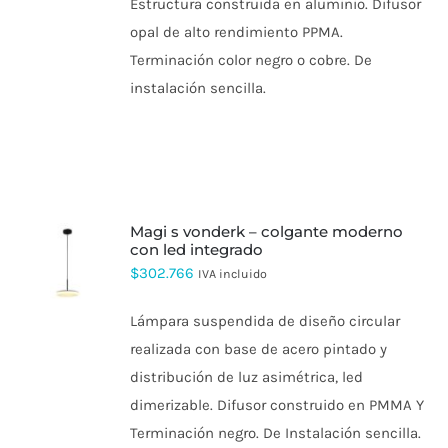
Estructura construida en aluminio. Difusor
OPCIONES
$297.000
SE
opal de alto rendimiento PPMA.
hasta
PUEDEN
Terminación color negro o cobre. De
ELEGIR
$485.000
EN
instalación sencilla.
LA
PÁGINA
DE
PRODUCTO
magi s vonderk – colgante moderno
con led integrado
$
302.766
IVA incluido
Lámpara suspendida de diseño circular
realizada con base de acero pintado y
distribución de luz asimétrica, led
dimerizable. Difusor construido en PMMA Y
Terminación negro. De Instalación sencilla.