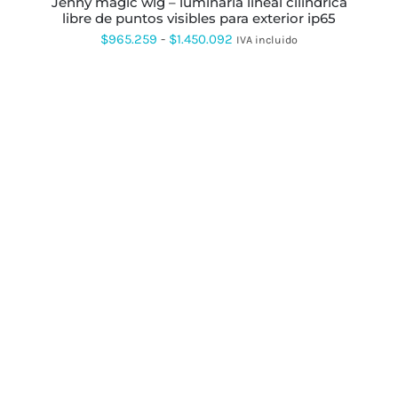
jenny magic wlg – luminaria lineal cilíndrica
DE
libre de puntos visibles para exterior ip65
PRODUCTO
Rango
$
965.259
-
$
1.450.092
IVA incluido
de
precios:
desde
$965.259
hasta
$1.450.092
ESTE
PRODUCTO
TIENE
MÚLTIPLES
VARIANTES.
LAS
OPCIONES
SE
PUEDEN