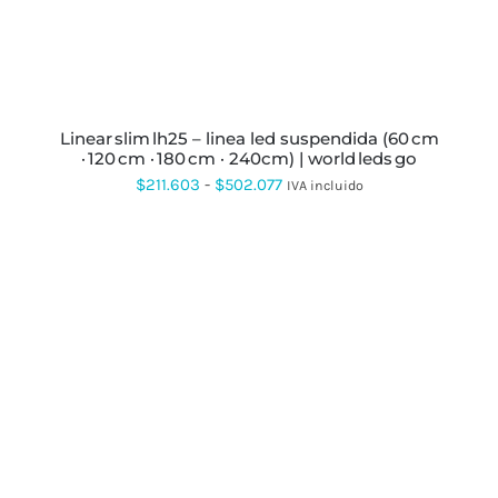
VARIANTES.
LAS
OPCIONES
SE
PUEDEN
ELEGIR
EN
linear slim lh25 – linea led suspendida (60 cm
LA
· 120 cm · 180 cm · 240cm) | world leds go
PÁGINA
DE
Rango
$
211.603
-
$
502.077
IVA incluido
PRODUCTO
de
precios:
desde
$211.603
hasta
$502.077
ESTE
PRODUCTO