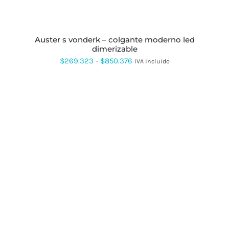
PUEDEN
ELEGIR
EN
LA
PÁGINA
auster s vonderk – colgante moderno led
DE
dimerizable
PRODUCTO
Rango
$
269.323
-
$
850.376
IVA incluido
de
precios:
desde
$269.323
hasta
$850.376