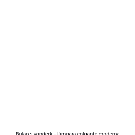
ESTE
PRODUCTO
TIENE
MÚLTIPLES
VARIANTES.
LAS
OPCIONES
SE
PUEDEN
ELEGIR
EN
LA
PÁGINA
bulan s vonderk – lámpara colgante moderna