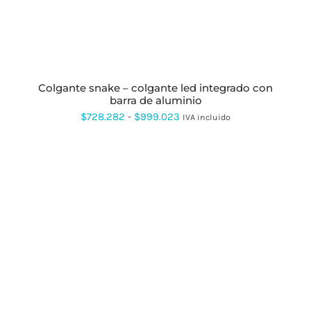
OPCIONES
SE
PUEDEN
ELEGIR
EN
LA
PÁGINA
colgante snake – colgante led integrado con
DE
barra de aluminio
PRODUCTO
Rango
$
728.282
-
$
999.023
IVA incluido
de
precios:
desde
$728.282
hasta
ESTE
$999.023
PRODUCTO
TIENE
MÚLTIPLES
VARIANTES.
LAS
OPCIONES