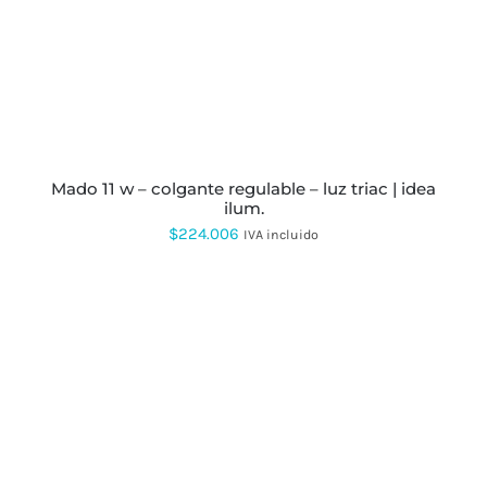
ESTE
PRODUCTO
TIENE
MÚLTIPLES
VARIANTES.
LAS
OPCIONES
SE
PUEDEN
mado 11 w – colgante regulable – luz triac | idea
ELEGIR
ilum.
EN
$
224.006
LA
IVA incluido
PÁGINA
DE
PRODUCTO