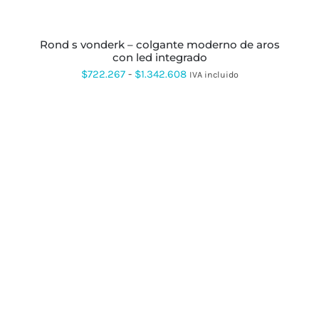
ELEGIR
EN
LA
PÁGINA
rond s vonderk – colgante moderno de aros
DE
con led integrado
PRODUCTO
Rango
$
722.267
-
$
1.342.608
IVA incluido
de
precios:
desde
$722.267
hasta
$1.342.608
ESTE
PRODUCTO
TIENE
MÚLTIPLES
VARIANTES.
LAS