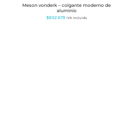
PÁGINA
meson vonderk – colgante moderno de
DE
aluminio
PRODUCTO
$
932.679
IVA incluido
ESTE
PRODUCTO
TIENE
MÚLTIPLES
VARIANTES.
LAS
OPCIONES
SE