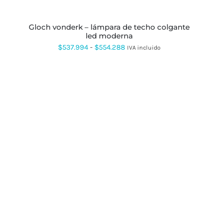
EN
LA
PÁGINA
gloch vonderk – lámpara de techo colgante
DE
led moderna
PRODUCTO
Rango
$
537.994
-
$
554.288
IVA incluido
de
precios:
desde
$537.994
hasta
$554.288