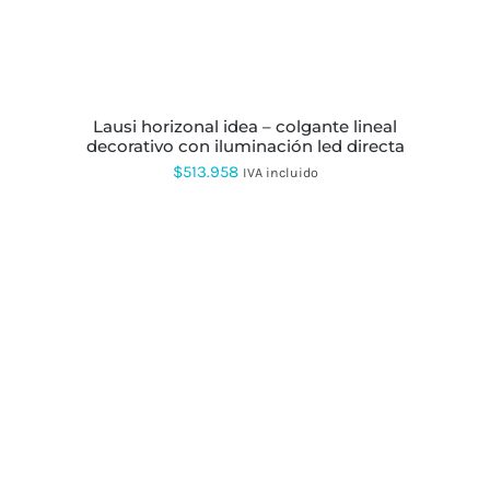
lausi horizonal idea – colgante lineal
decorativo con iluminación led directa
$
513.958
IVA incluido
ESTE
PRODUCTO
TIENE
MÚLTIPLES