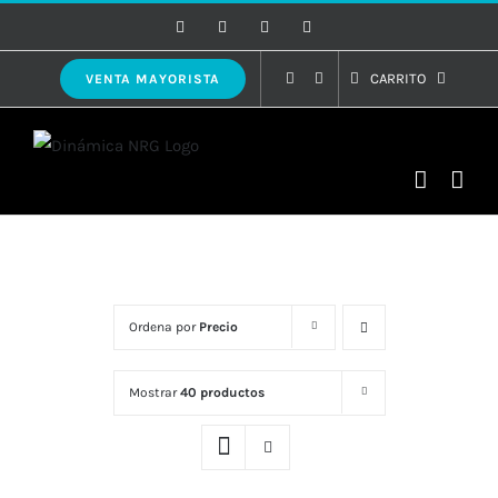
Saltar
Facebook
Instagram
WhatsApp
Correo
electrónico
al
contenido
CARRITO
VENTA MAYORISTA
Ordena por
Precio
Mostrar
40 productos