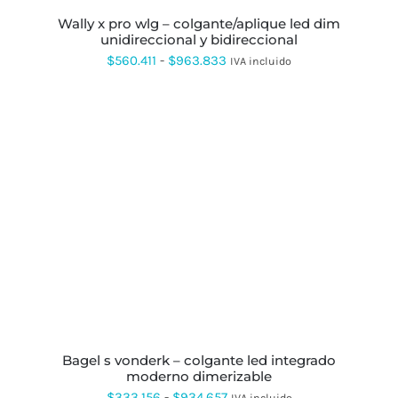
SE
wally x pro wlg – colgante/aplique led dim
PUEDEN
unidireccional y bidireccional
ELEGIR
Rango
EN
$
560.411
-
$
963.833
IVA incluido
LA
de
PÁGINA
DE
precios:
PRODUCTO
desde
$560.411
hasta
$963.833
ESTE
PRODUCTO
TIENE
MÚLTIPLES
VARIANTES.
LAS
OPCIONES
SE
PUEDEN
bagel s vonderk – colgante led integrado
ELEGIR
moderno dimerizable
EN
Rango
$
333.156
-
$
934.657
IVA incluido