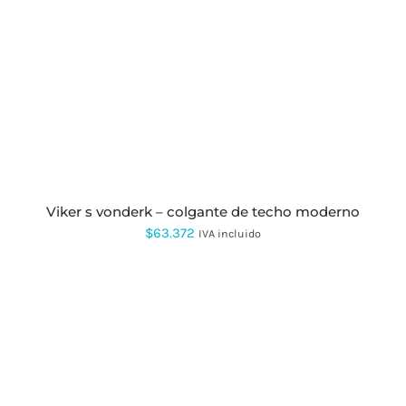
ESTE
PRODUCTO
TIENE
MÚLTIPLES
VARIANTES.
LAS
OPCIONES
SE
PUEDEN
ELEGIR
EN
LA
PÁGINA
viker s vonderk – colgante de techo moderno
DE
$
63.372
IVA incluido
PRODUCTO