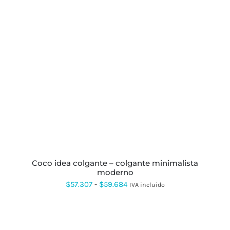
ESTE
PRODUCTO
TIENE
MÚLTIPLES
VARIANTES.
LAS
OPCIONES
SE
PUEDEN
ELEGIR
EN
LA
PÁGINA
DE
coco idea colgante – colgante minimalista
PRODUCTO
moderno
Rango
$
57.307
-
$
59.684
IVA incluido
de
precios:
desde