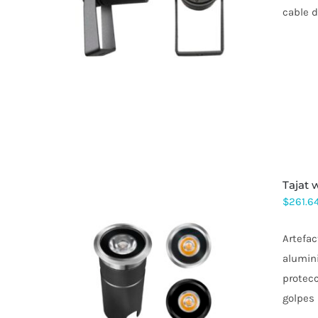
ESTE
cable d
PRODUCTO
TIENE
MÚLTIPLES
VARIANTES.
LAS
OPCIONES
SE
PUEDEN
ELEGIR
EN
LA
PÁGINA
DE
tajat
PRODUCTO
$
261.6
Artefac
alumini
ESTE
protecc
PRODUCTO
golpes 
TIENE
MÚLTIPLES