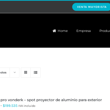
VENTA MAYORISTA
Home
Empresa
Produ
uctos
k pro vonderk – spot proyector de aluminio para exterior
Rango
-
$
199.535
IVA incluido