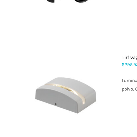
VARIANTES.
LAS
OPCIONES
SE
PUEDEN
ELEGIR
EN
LA
PÁGINA
DE
tirf 
PRODUCTO
$
295.9
Luminar
polvo. 