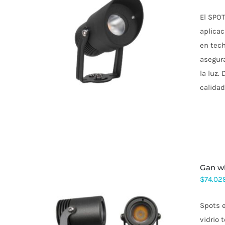
El SPOT
aplicac
ESTE
en tech
PRODUCTO
asegura
TIENE
MÚLTIPLES
la luz.
VARIANTES.
calidad
LAS
OPCIONES
SE
PUEDEN
ELEGIR
EN
LA
PÁGINA
DE
gan w
PRODUCTO
$
74.02
Spots e
vidrio 