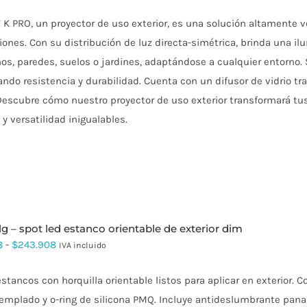
de
 K PRO, un proyector de uso exterior, es una solución altamente 
precios:
iones. Con su distribución de luz directa-simétrica, brinda una i
desde
os, paredes, suelos o jardines, adaptándose a cualquier entorno.
$111.217
ndo resistencia y durabilidad. Cuenta con un difusor de vidrio t
hasta
 Descubre cómo nuestro proyector de uso exterior transformará tu
$199.535
 y versatilidad inigualables.
lg – spot led estanco orientable de exterior dim
Rango
8
-
$
243.908
IVA incluido
de
stancos con horquilla orientable listos para aplicar en exterior.
precios:
templado y o-ring de silicona PMQ. Incluye antideslumbrante pana
desde