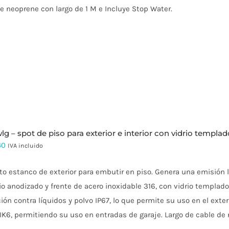
e neoprene con largo de 1 M e Incluye Stop Water.
$74.028
hasta
$243.908
 wlg – spot de piso para exterior e interior con vidrio templa
40
IVA incluido
to estanco de exterior para embutir en piso. Genera una emisión 
o anodizado y frente de acero inoxidable 316, con vidrio templado
ión contra líquidos y polvo IP67, lo que permite su uso en el ext
IK6, permitiendo su uso en entradas de garaje. Largo de cable de