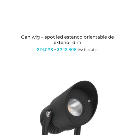
OPCIONES
SE
PUEDEN
ELEGIR
EN
LA
PÁGINA
gan wlg – spot led estanco orientable de
DE
exterior dim
PRODUCTO
Rango
$
74.028
-
$
243.908
IVA incluido
de
precios:
desde
$74.028
hasta
$243.908
ESTE
PRODUCTO
TIENE