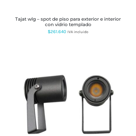
ELEGIR
EN
LA
PÁGINA
tajat wlg – spot de piso para exterior e interior
DE
con vidrio templado
PRODUCTO
$
261.640
IVA incluido
ESTE
PRODUCTO
TIENE
MÚLTIPLES
VARIANTES.
LAS