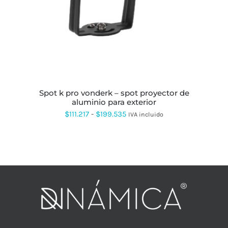
MÚLTIPLES
VARIANTES.
LAS
OPCIONES
SE
PUEDEN
ELEGIR
EN
LA
PÁGINA
spot k pro vonderk – spot proyector de
DE
aluminio para exterior
PRODUCTO
Rango
$
111.217
-
$
199.535
IVA incluido
de
precios:
desde
$111.217
hasta
$199.535