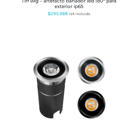
tirf wlg – artefacto bañador led 180° para
exterior ip65
$
295.988
IVA incluido
ESTE
PRODUCTO
TIENE
MÚLTIPLES
VARIANTES.
LAS
OPCIONES
SE
PUEDEN