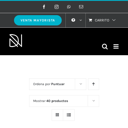
Saltar
Facebook
Instagram
WhatsApp
Correo
electrónico
al
contenido
CARRITO
VENTA MAYORISTA
Ordena por
Puntuar
Mostrar
40 productos