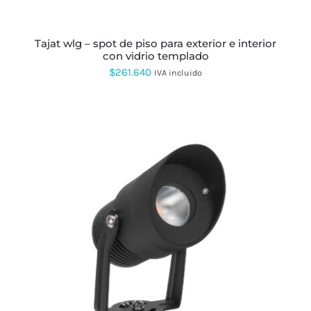
ELEGIR
EN
LA
PÁGINA
tajat wlg – spot de piso para exterior e interior
DE
con vidrio templado
PRODUCTO
$
261.640
IVA incluido
ESTE
PRODUCTO
TIENE
MÚLTIPLES
VARIANTES.
LAS