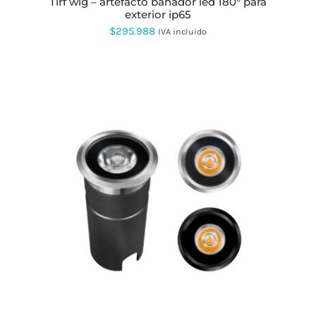
tirf wlg – artefacto bañador led 180° para
exterior ip65
$
295.988
IVA incluido
ESTE
PRODUCTO
TIENE
MÚLTIPLES
VARIANTES.
LAS
OPCIONES
SE
PUEDEN