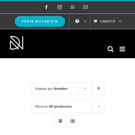
Saltar
Facebook
Instagram
WhatsApp
Correo
electrónico
al
contenido
CARRITO
VENTA MAYORISTA
Ordena por
Nombre
Mostrar
40 productos