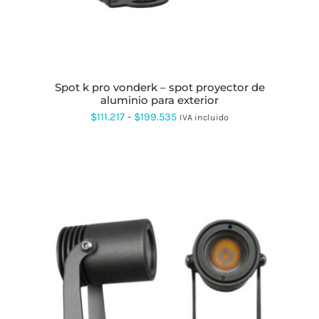
OPCIONES
SE
PUEDEN
ELEGIR
EN
LA
PÁGINA
spot k pro vonderk – spot proyector de
DE
aluminio para exterior
PRODUCTO
Rango
$
111.217
-
$
199.535
IVA incluido
de
precios:
desde
$111.217
hasta
$199.535
ESTE
PRODUCTO
TIENE