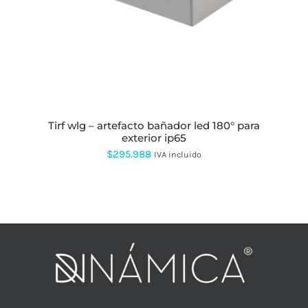
tirf wlg – artefacto bañador led 180° para
exterior ip65
$
295.988
IVA incluido