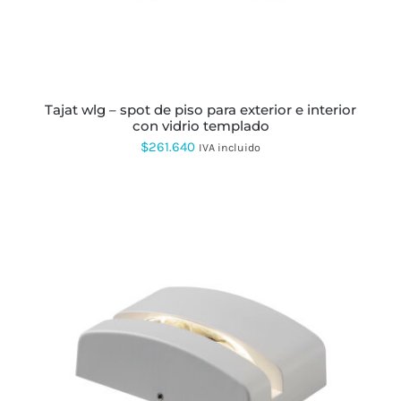
OPCIONES
SE
PUEDEN
ELEGIR
EN
LA
PÁGINA
tajat wlg – spot de piso para exterior e interior
DE
con vidrio templado
PRODUCTO
$
261.640
IVA incluido