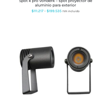
spot k pro vonderk – spot proyector de
DE
aluminio para exterior
PRODUCTO
Rango
$
111.217
-
$
199.535
IVA incluido
de
precios:
desde
$111.217
hasta
$199.535
ESTE
PRODUCTO
TIENE
MÚLTIPLES
VARIANTES.
LAS
OPCIONES
SE
PUEDEN