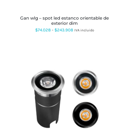
ELEGIR
EN
LA
PÁGINA
gan wlg – spot led estanco orientable de
DE
exterior dim
PRODUCTO
Rango
$
74.028
-
$
243.908
IVA incluido
de
precios:
desde
$74.028
hasta
$243.908
ESTE
PRODUCTO
TIENE
MÚLTIPLES
VARIANTES.
LAS