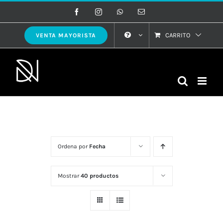
Saltar
Facebook
Instagram
WhatsApp
Correo
electrónico
al
contenido
CARRITO
VENTA MAYORISTA
Ordena por
Fecha
Mostrar
40 productos