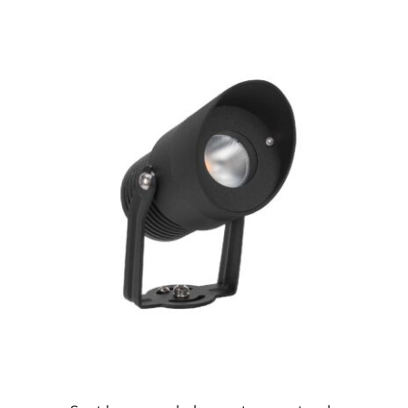
ESTE
PRODUCTO
TIENE
MÚLTIPLES
VARIANTES.
LAS
OPCIONES
SE
PUEDEN
ELEGIR
EN
LA
PÁGINA